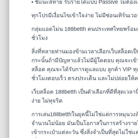
• ชี้แนะสหาย รับรายได้แบบ Passive ไม่ต้องเล
ทุกโปรมีเงื่อนไขเข้าใจง่าย ไม่มีซ่อนเทิร์นเว
กลุ่มแอดไม่น 188betth คนประเทศไทยพร้อมดู
ชั่วโมง
สิ่งที่หลายท่านมองข้ามเวลาเลือกเว็บสล็อตเ
กระนั้นถ้ามีปัญหาแล้วไม่มีผู้ใดตอบ คุณจะเข้
สล็อต คุณจะได้รับการดูแลแบบ ลูกค้า VIP
ชั่วโมงตอบเร็ว ตรงประเด็น และไม่ปล่อยให้
เว็บสล็อต 188betth เป็นตัวเลือกที่ดีที่สุดเวลา
ง่าย ไม่ทุจริต
การเล่น188betthในยุคนี้ไม่ใช่แค่การหมุนวงล
จำนวนไม่น้อย มันเป็นโอกาสในการสร้างรายได้ 
เข้ากระเป๋าแต่ละวัน ซึ่งสิ่งจำเป็นที่สุดไม่ใช่แ