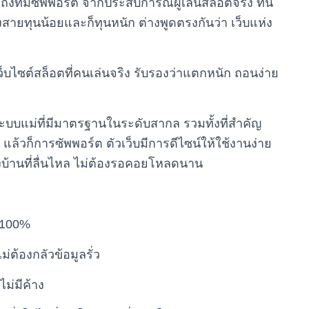
งทีมซัพพอร์ต จากประสบการณ์ผู้เล่นสล็อตจริง ที่นี่
ั้งสายทุนน้อยและก็ทุนหนัก ต่างพูดตรงกันว่า เว็บแห่ง
เว็บไซต์สล็อตที่คนเล่นจริง รับรองว่าแตกหนัก ถอนง่าย
ะบบแม่ที่มีมาตรฐานในระดับสากล รวมทั้งที่สำคัญ
แล้วก็การซัพพอร์ต ตัวเว็บมีการดีไซน์ให้ใช้งานง่าย
บ้านที่ลื่นไหล ไม่ต้องรอคอยโหลดนาน
ส 100%
่ต้องกลัวข้อมูลรั่ว
ม่มีค้าง