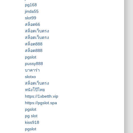
pg168
jinda55
slot99
สล็อต66
สล็อตเว็บตรง
สล็อตเว็บตรง
สล็อต888
สล็อต888
pgslot
pussy888
บาคาร่า
slotxo
สล็อตเว็บตรง
หนังโป๊ไทย
https://1xbetth.vip
https://pgslot.spa
pgslot
pg slot
kiss918
pgslot