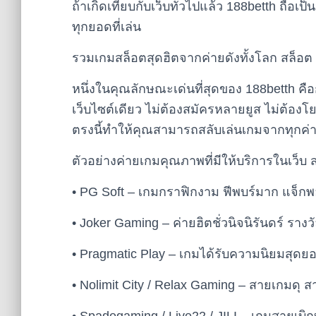
ถ้าเกิดเทียบกับเว็บทั่วไปแล้ว 188betth ถือเป็
ทุกยอดที่เล่น
รวมเกมสล็อตสุดฮิตจากค่ายดังทั้งโลก สล็อต 
หนึ่งในคุณลักษณะเด่นที่สุดของ 188betth คือก
เว็บไซต์เดียว ไม่ต้องสมัครหลายยูส ไม่ต้อง
ตรงนี้ทำให้คุณสามารถสลับเล่นเกมจากทุกค่า
ตัวอย่างค่ายเกมคุณภาพที่มีให้บริการในเว็บ 
• PG Soft – เกมกราฟิกงาม ฟีพบร์มาก แจ็ก
• Joker Gaming – ค่ายฮิตชั่วนิจนิรันดร์ รางวั
• Pragmatic Play – เกมได้รับความนิยมสุดยอ
• Nolimit City / Relax Gaming – สายเกมดุ