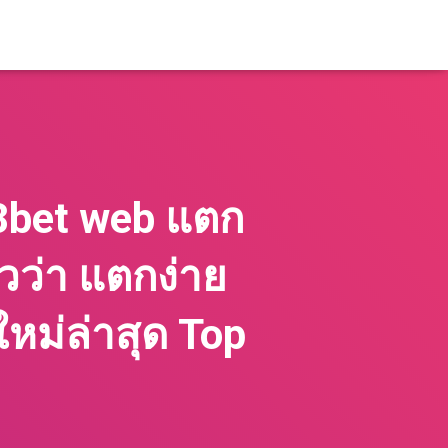
8bet web แตก
ยวว่า แตกง่าย
ใหม่ล่าสุด Top