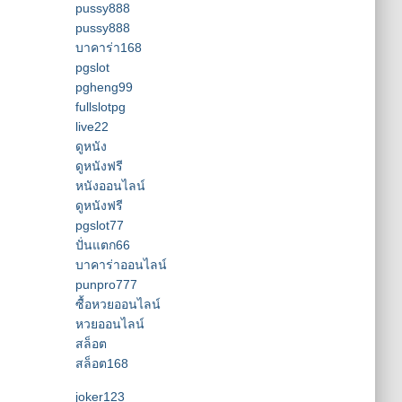
pussy888
pussy888
บาคาร่า168
pgslot
pgheng99
fullslotpg
live22
ดูหนัง
ดูหนังฟรี
หนังออนไลน์
ดูหนังฟรี
pgslot77
ปั่นแตก66
บาคาร่าออนไลน์
punpro777
ซื้อหวยออนไลน์
หวยออนไลน์
สล็อต
สล็อต168
joker123