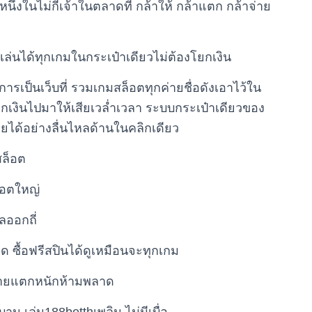
นหนึ่งในไม่กี่เจ้าในตลาดที่ กล้าให้ กล้าแตก กล้าจ่าย
เล่นได้ทุกเกมในกระเป๋าเดียวไม่ต้องโยกเงิน
ารเป็นเว็บที่ รวมเกมสล็อตทุกค่ายชื่อดังเอาไว้ใน
โยกเงินไปมาให้เสียเวล่ำเวลา ระบบกระเป๋าเดียวของ
ยได้อย่างลื่นไหลด้านในคลิกเดียว
สล็อต
พอตใหญ่
ลออกถี่
ด ซื้อฟรีสปินได้ดูเหมือนจะทุกเกม
 สายแตกหนักห้ามพลาด