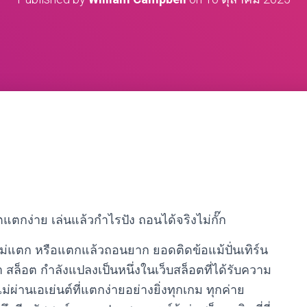
แตกง่าย เล่นแล้วกำไรปัง ถอนได้จริงไม่กั๊ก
งก็ไม่แตก หรือแตกแล้วถอนยาก ยอดติดข้อแม้ปั่นเทิร์น
่า สล็อต กำลังแปลงเป็นหนึ่งในเว็บสล็อตที่ได้รับความ
ผ่านเอเย่นต์ที่แตกง่ายอย่างยิ่งทุกเกม ทุกค่าย