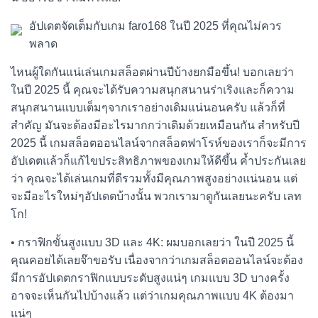
อัปเดตจัดเต็มกับเกม faro168 ในปี 2025 ที่คุณไม่ควร
พลาด
ไหนผู้ใดกันแน่เล่นเกมสล็อตผ่านปีบ้างยกมือขึ้น! บอกเลยว่า
ในปี 2025 นี้ คุณจะได้รับความสนุกสนานร่าเริงและก็ความ
สนุกสนานแบบเต็มๆจากเราอย่างเดิมแน่นอนครับ แล้วก็ที่
สำคัญ มันจะต้องมีอะไรมากกว่าเดิมด้วยเหมือนกัน สำหรับปี
2025 นี้ เกมสล็อตออนไลน์จากสล็อตฟาโรห์ของเราก็จะมีการ
อัปเดตแล้วก็แก้ไขประสิทธิภาพของเกมให้ดีขึ้น ค้ำประกันเลย
ว่า คุณจะได้เล่นเกมที่ดีรวมทั้งมีคุณภาพสูงอย่างแน่นอน แต่
จะมีอะไรใหม่ๆอัปเดตบ้างนั้น พวกเรามาดูกันเลยนะครับ เลท
โก!
• กราฟิกขั้นสูงแบบ 3D และ 4K: ผมบอกเลยว่า ในปี 2025 นี้
คุณคอยได้เลยจ๊าขอรับ เนื่องจากว่าเกมสล็อตออนไลน์จะต้อง
มีการอัปเดตกราฟิกแบบระดับสูงแน่ๆ เกมแบบ 3D บางครั้ง
อาจจะเห็นกันไปบ้างแล้ว แต่ว่าเกมคุณภาพแบบ 4K ต้องมา
แน่ๆ