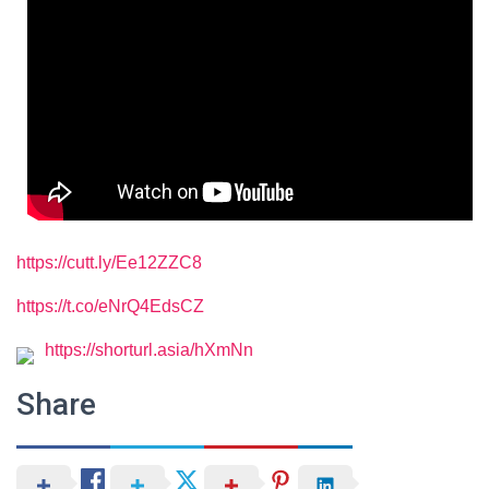
https://cutt.ly/Ee12ZZC8
https://t.co/eNrQ4EdsCZ
https://shorturl.asia/hXmNn
Share