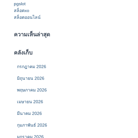
pgslot
สล็อตxo
สล็อตออนไลน์
ความเห็นล่าสุด
คลังเก็บ
กรกฎาคม 2026
มิถุนายน 2026
พฤษภาคม 2026
เมษายน 2026
มีนาคม 2026
กุมภาพันธ์ 2026
มกราคม 2026