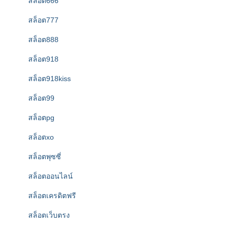
สล็อต666
สล็อต777
สล็อต888
สล็อต918
สล็อต918kiss
สล็อต99
สล็อตpg
สล็อตxo
สล็อตพุซซี่
สล็อตออนไลน์
สล็อตเครดิตฟรี
สล็อตเว็บตรง