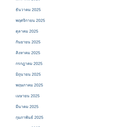
ธันวาคม 2025
พฤศจิกายน 2025
ตุลาคม 2025
กันยายน 2025
สิงหาคม 2025
กรกฎาคม 2025
มิถุนายน 2025
พฤษภาคม 2025
เมษายน 2025
มีนาคม 2025
กุมภาพันธ์ 2025