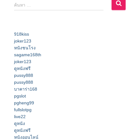
ค้
ค้นหา …
น
ห
า
สำ
918kiss
ห
joker123
รั
หนังชนโรง
บ
sagame168th
:
joker123
ดูหนังฟรี
pussy888
pussy888
บาคาร่า168
pgslot
pgheng99
fullslotpg
live22
ดูหนัง
ดูหนังฟรี
หนังออนไลน์