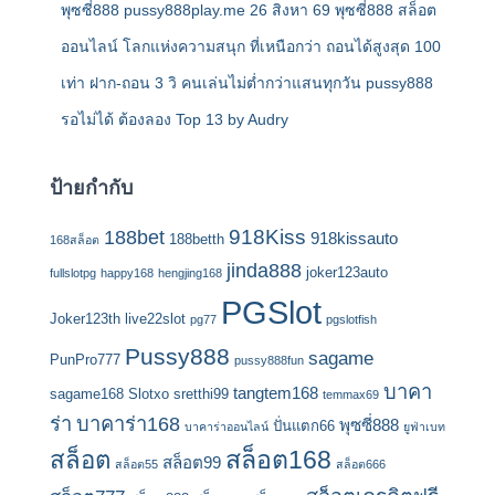
พุซซี่888 pussy888play.me 26 สิงหา 69 พุซซี่888 สล็อต
ออนไลน์ โลกแห่งความสนุก ที่เหนือกว่า ถอนได้สูงสุด 100
เท่า ฝาก-ถอน 3 วิ คนเล่นไม่ต่ำกว่าแสนทุกวัน pussy888
รอไม่ได้ ต้องลอง Top 13 by Audry
ป้ายกำกับ
918Kiss
188bet
918kissauto
188betth
168สล็อต
jinda888
joker123auto
fullslotpg
happy168
hengjing168
PGSlot
Joker123th
live22slot
pg77
pgslotfish
Pussy888
sagame
PunPro777
pussy888fun
บาคา
tangtem168
sagame168
Slotxo
sretthi99
temmax69
ร่า
บาคาร่า168
พุซซี่888
ปั่นแตก66
บาคาร่าออนไลน์
ยูฟ่าเบท
สล็อต168
สล็อต
สล็อต99
สล็อต55
สล็อต666