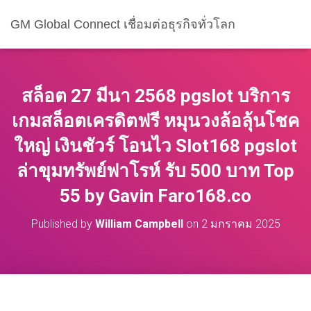
GM Global Connect เชื่อมต่อธุรกิจทั่วโลก
สล็อต 27 มีนา 2568 pgslot บริการ
เกมสล็อตเครดิตฟรี หมุนวงล้อลุ้นโชค
ใหญ่ เงินชัวร์ โอนไว Slot168 pgslot
ล่าขุมทรัพย์ฟาโรห์ รับ 500 บาท Top
55 by Gavin Faro168.co
Published by
William Campbell
on
2 มกราคม 2025