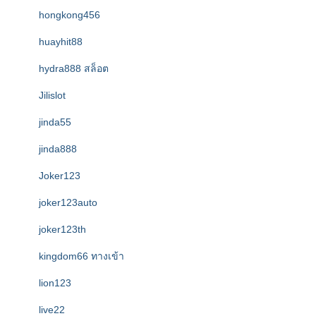
hongkong456
huayhit88
hydra888 สล็อต
Jilislot
jinda55
jinda888
Joker123
joker123auto
joker123th
kingdom66 ทางเข้า
lion123
live22