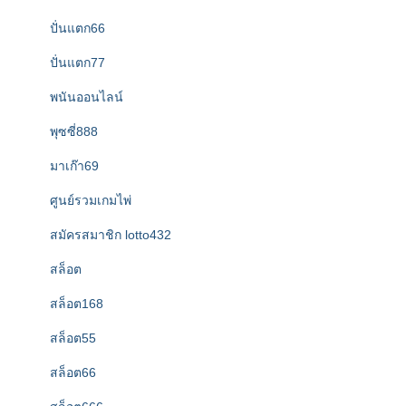
ปั่นแตก66
ปั่นแตก77
พนันออนไลน์
พุซซี่888
มาเก๊า69
ศูนย์รวมเกมไพ่
สมัครสมาชิก lotto432
สล็อต
สล็อต168
สล็อต55
สล็อต66