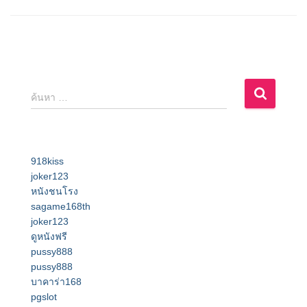
ค้
ค้นหา …
น
ห
า
สำ
918kiss
ห
joker123
รั
หนังชนโรง
บ
sagame168th
:
joker123
ดูหนังฟรี
pussy888
pussy888
บาคาร่า168
pgslot