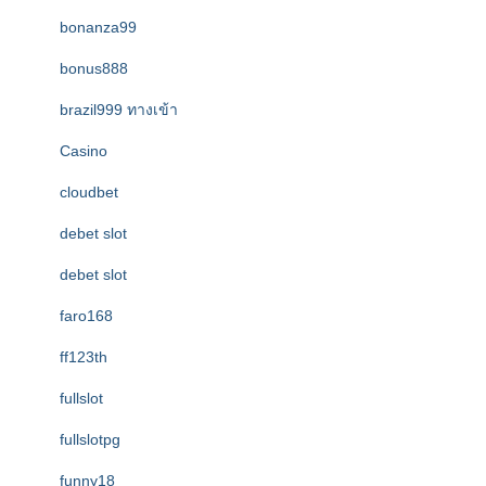
bonanza99
bonus888
brazil999 ทางเข้า
Casino
cloudbet
debet slot
debet slot
faro168
ff123th
fullslot
fullslotpg
funny18