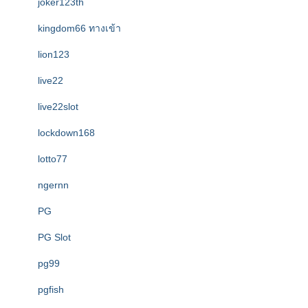
joker123th
kingdom66 ทางเข้า
lion123
live22
live22slot
lockdown168
lotto77
ngernn
PG
PG Slot
pg99
pgfish