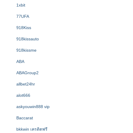
1xbit
77UFA
918Kiss
918kissauto
918kissme
ABA
ABAGroup2
allbet24hr
alot666
askyouwin888 vip
Baccarat
bkkwin เครดิตฟรี