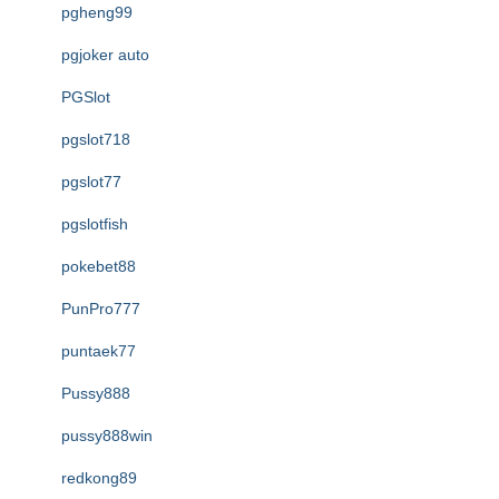
pgheng99
pgjoker auto
PGSlot
pgslot718
pgslot77
pgslotfish
pokebet88
PunPro777
puntaek77
Pussy888
pussy888win
redkong89