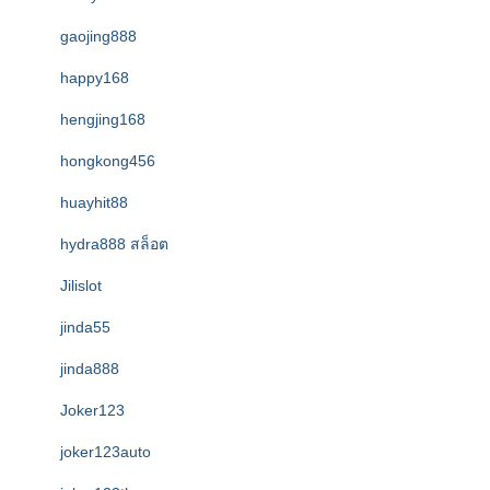
gaojing888
happy168
hengjing168
hongkong456
huayhit88
hydra888 สล็อต
Jilislot
jinda55
jinda888
Joker123
joker123auto