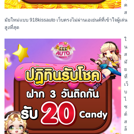
ค
ส
มัยใหม่แบบ 918kissauto เว็บตรงไม่ผ่านเอเย่นต์ที่เข้าใจผู้เล่น
สูงที่สุด
ใ
น
ส
มั
ย
ที่
เว็
บ
ไ
ซ
ต์
ส
ล็