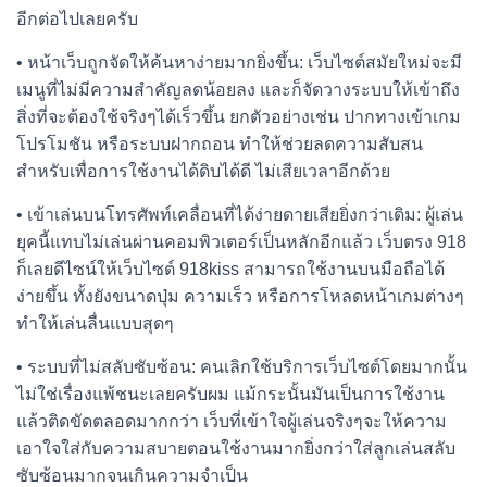
อีกต่อไปเลยครับ
• หน้าเว็บถูกจัดให้ค้นหาง่ายมากยิ่งขึ้น: เว็บไซต์สมัยใหม่จะมี
เมนูที่ไม่มีความสำคัญลดน้อยลง และก็จัดวางระบบให้เข้าถึง
สิ่งที่จะต้องใช้จริงๆได้เร็วขึ้น ยกตัวอย่างเช่น ปากทางเข้าเกม
โปรโมชัน หรือระบบฝากถอน ทำให้ช่วยลดความสับสน
สำหรับเพื่อการใช้งานได้ดิบได้ดี ไม่เสียเวลาอีกด้วย
• เข้าเล่นบนโทรศัพท์เคลื่อนที่ได้ง่ายดายเสียยิ่งกว่าเดิม: ผู้เล่น
ยุคนี้แทบไม่เล่นผ่านคอมพิวเตอร์เป็นหลักอีกแล้ว เว็บตรง 918
ก็เลยดีไซน์ให้เว็บไซต์ 918kiss สามารถใช้งานบนมือถือได้
ง่ายขึ้น ทั้งยังขนาดปุ่ม ความเร็ว หรือการโหลดหน้าเกมต่างๆ
ทำให้เล่นลื่นแบบสุดๆ
• ระบบที่ไม่สลับซับซ้อน: คนเลิกใช้บริการเว็บไซต์โดยมากนั้น
ไม่ใช่เรื่องแพ้ชนะเลยครับผม แม้กระนั้นมันเป็นการใช้งาน
แล้วติดขัดตลอดมากกว่า เว็บที่เข้าใจผู้เล่นจริงๆจะให้ความ
เอาใจใส่กับความสบายตอนใช้งานมากยิ่งกว่าใส่ลูกเล่นสลับ
ซับซ้อนมากจนเกินความจำเป็น