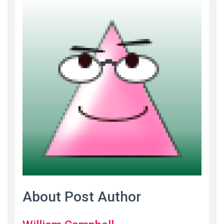
About Post Author