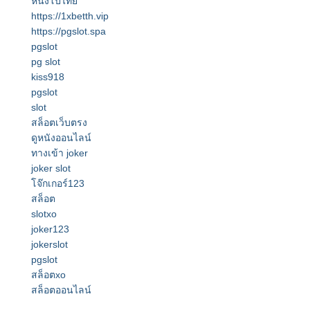
หนังโป๊ไทย
https://1xbetth.vip
https://pgslot.spa
pgslot
pg slot
kiss918
pgslot
slot
สล็อตเว็บตรง
ดูหนังออนไลน์
ทางเข้า joker
joker slot
โจ๊กเกอร์123
สล็อต
slotxo
joker123
jokerslot
pgslot
สล็อตxo
สล็อตออนไลน์