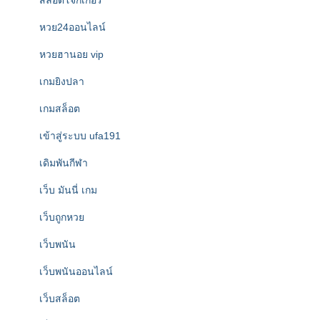
หวย24ออนไลน์
หวยฮานอย vip
เกมยิงปลา
เกมสล็อต
เข้าสู่ระบบ ufa191
เดิมพันกีฬา
เว็บ มันนี่ เกม
เว็บถูกหวย
เว็บพนัน
เว็บพนันออนไลน์
เว็บสล็อต