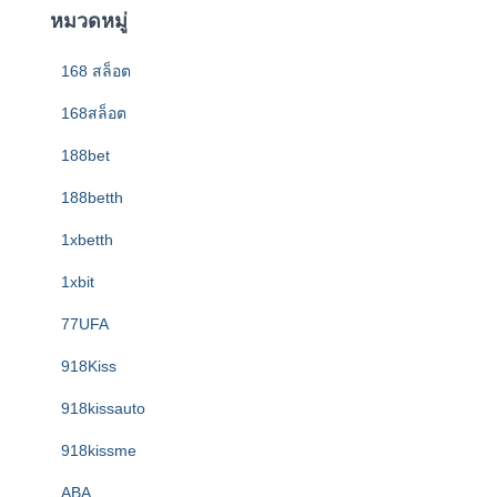
หมวดหมู่
168 สล็อต
168สล็อต
188bet
188betth
1xbetth
1xbit
77UFA
918Kiss
918kissauto
918kissme
ABA