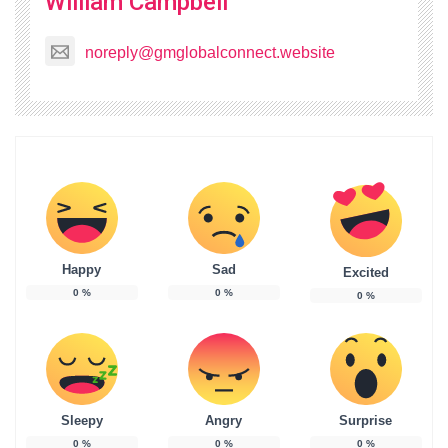
William Campbell
noreply@gmglobalconnect.website
Happy
Sad
Excited
0
%
0
%
0
%
Sleepy
Angry
Surprise
0
%
0
%
0
%