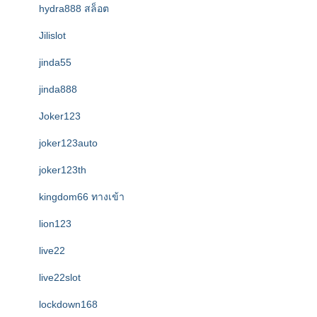
hydra888 สล็อต
Jilislot
jinda55
jinda888
Joker123
joker123auto
joker123th
kingdom66 ทางเข้า
lion123
live22
live22slot
lockdown168