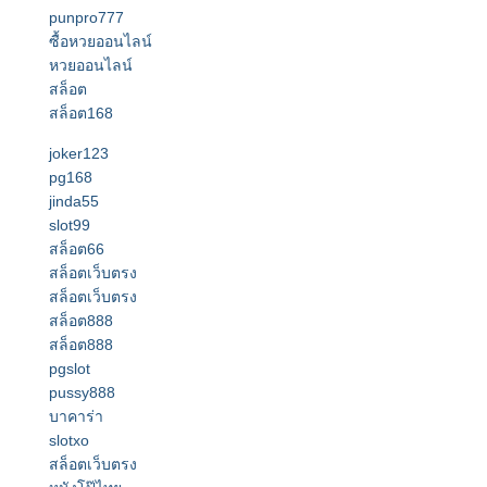
punpro777
ซื้อหวยออนไลน์
หวยออนไลน์
สล็อต
สล็อต168
joker123
pg168
jinda55
slot99
สล็อต66
สล็อตเว็บตรง
สล็อตเว็บตรง
สล็อต888
สล็อต888
pgslot
pussy888
บาคาร่า
slotxo
สล็อตเว็บตรง