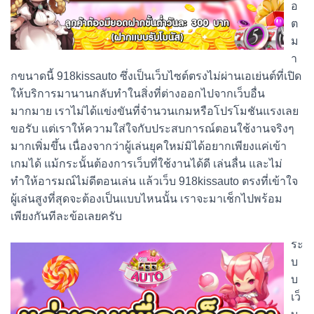
อ
ต
ม
า
กขนาดนี้ 918kissauto ซึ่งเป็นเว็บไซต์ตรงไม่ผ่านเอเย่นต์ที่เปิด
ให้บริการมานานกลับทำในสิ่งที่ต่างออกไปจากเว็บอื่น
มากมาย เราไม่ได้แข่งขันที่จำนวนเกมหรือโปรโมชันแรงเลย
ขอรับ แต่เราให้ความใส่ใจกับประสบการณ์ตอนใช้งานจริงๆ
มากเพิ่มขึ้น เนื่องจากว่าผู้เล่นยุคใหม่มิได้อยากเพียงแค่เข้า
เกมได้ แม้กระนั้นต้องการเว็บที่ใช้งานได้ดี เล่นลื่น และไม่
ทำให้อารมณ์ไม่ดีตอนเล่น แล้วเว็บ 918kissauto ตรงที่เข้าใจ
ผู้เล่นสูงที่สุดจะต้องเป็นแบบไหนนั้น เราจะมาเช็กไปพร้อม
เพียงกันทีละข้อเลยครับ
ระ
บ
บ
เว็