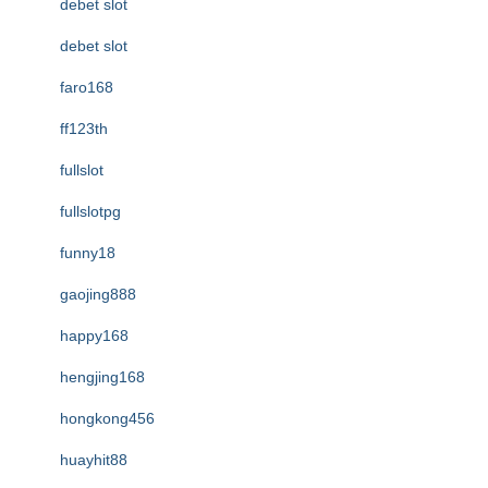
debet slot
debet slot
faro168
ff123th
fullslot
fullslotpg
funny18
gaojing888
happy168
hengjing168
hongkong456
huayhit88