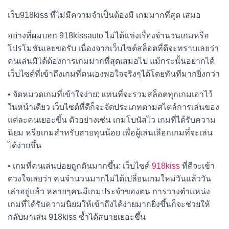
เว็บ918kiss ที่ไม่มีความจำเป็นต้องมี เกมมากที่สุด เสมอ
อย่างที่ผมบอก 918kissauto ไม่ได้แข่งเรื่องจำนวนเกมหรือ
โปรโมชันเลยขอรับ เนื่องจากเว็บไซต์สล็อตที่ดีจะทราบเลยว่า
คนเล่นมิได้ต้องการเกมมากที่สุดเสมอไป แม้กระนั้นอยากได้
เว็บไซต์ที่เข้าถึงเกมที่ตนเองพอใจจริงๆได้โดยทันทีมากยิ่งกว่า
• จัดหมวดเกมที่เข้าใจง่าย: แทนที่จะรวมสล็อตทุกเกมเอาไว้
ในหน้าเดียว เว็บไซต์ที่ดีก็จะจัดประเภทตามสไตล์การเล่นของ
แต่ละคนเยอะขึ้น ตัวอย่างเช่น เกมโบนัสไว เกมที่ได้รับความ
นิยม หรือเกมสำหรับสายทุนน้อย เพื่อผู้เล่นเลือกเกมที่จะเล่น
ได้ง่ายขึ้น
• เกมที่คนเล่นบ่อยถูกดันมากขึ้น: เว็บไซต์
918kiss
ที่ดีจะเข้า
ดวงใจเลยว่า คนจำนวนมากไม่ได้เปลี่ยนเกมใหม่วันแล้ววัน
เล่าอยู่แล้ว หลายๆคนมีเกมประจำของตน การวางตำแหน่ง
เกมที่ได้รับความนิยมให้เข้าถึงได้ง่ายมากยิ่งขึ้นก็จะช่วยให้
กลับมาเล่น 918kiss ซ้ำได้สบายเยอะขึ้น