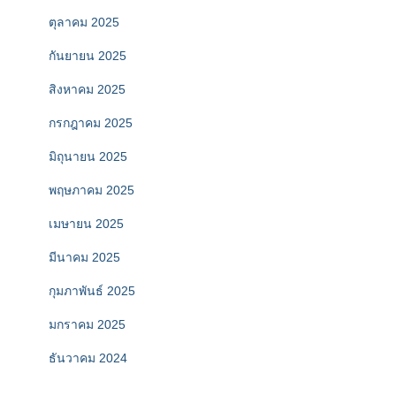
ตุลาคม 2025
กันยายน 2025
สิงหาคม 2025
กรกฎาคม 2025
มิถุนายน 2025
พฤษภาคม 2025
เมษายน 2025
มีนาคม 2025
กุมภาพันธ์ 2025
มกราคม 2025
ธันวาคม 2024