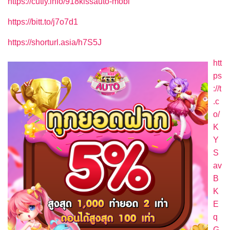
https://cutly.info/918kissauto-mobi
https://bitt.to/j7o7d1
https://shorturl.asia/h7S5J
htt
ps
://t
.c
o/
K
Y
S
av
B
K
E
q
G