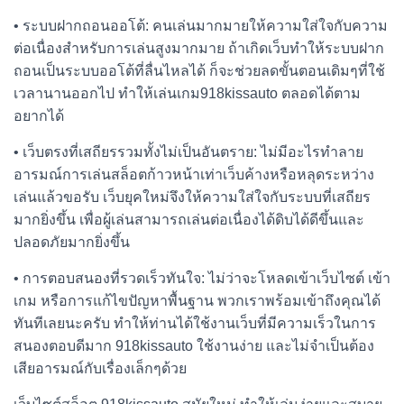
• ระบบฝากถอนออโต้: คนเล่นมากมายให้ความใส่ใจกับความ
ต่อเนื่องสำหรับการเล่นสูงมากมาย ถ้าเกิดเว็บทำให้ระบบฝาก
ถอนเป็นระบบออโต้ที่ลื่นไหลได้ ก็จะช่วยลดขั้นตอนเดิมๆที่ใช้
เวลานานออกไป ทำให้เล่นเกม918kissauto ตลอดได้ตาม
อยากได้
• เว็บตรงที่เสถียรรวมทั้งไม่เป็นอันตราย: ไม่มีอะไรทำลาย
อารมณ์การเล่นสล็อตก้าวหน้าเท่าเว็บค้างหรือหลุดระหว่าง
เล่นแล้วขอรับ เว็บยุคใหม่จึงให้ความใส่ใจกับระบบที่เสถียร
มากยิ่งขึ้น เพื่อผู้เล่นสามารถเล่นต่อเนื่องได้ดิบได้ดีขึ้นและ
ปลอดภัยมากยิ่งขึ้น
• การตอบสนองที่รวดเร็วทันใจ: ไม่ว่าจะโหลดเข้าเว็บไซต์ เข้า
เกม หรือการแก้ไขปัญหาพื้นฐาน พวกเราพร้อมเข้าถึงคุณได้
ทันทีเลยนะครับ ทำให้ท่านได้ใช้งานเว็บที่มีความเร็วในการ
สนองตอบดีมาก 918kissauto ใช้งานง่าย และไม่จำเป็นต้อง
เสียอารมณ์กับเรื่องเล็กๆด้วย