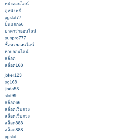
หนังออนไลน์
ดูหนังฟรี
pgslot77
ปั่นแตก66
บาคาร่าออนไลน์
punpro777
ซื้อหวยออนไลน์
หวยออนไลน์
สล็อต
สล็อต168
joker123
pg168
jinda55
slot99
สล็อต66
สล็อตเว็บตรง
สล็อตเว็บตรง
สล็อต888
สล็อต888
pgslot