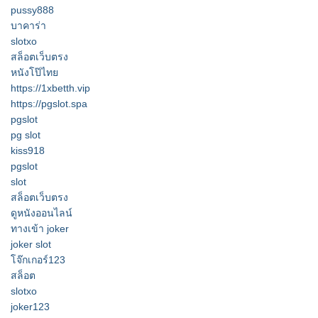
pussy888
บาคาร่า
slotxo
สล็อตเว็บตรง
หนังโป๊ไทย
https://1xbetth.vip
https://pgslot.spa
pgslot
pg slot
kiss918
pgslot
slot
สล็อตเว็บตรง
ดูหนังออนไลน์
ทางเข้า joker
joker slot
โจ๊กเกอร์123
สล็อต
slotxo
joker123