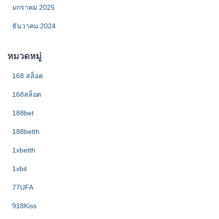
มกราคม 2025
ธันวาคม 2024
หมวดหมู่
168 สล็อต
168สล็อต
188bet
188betth
1xbetth
1xbit
77UFA
918Kiss