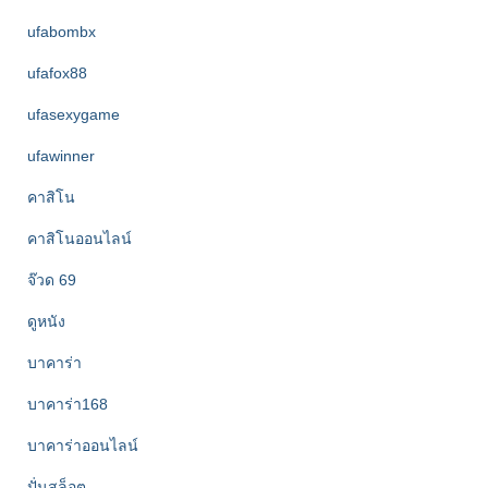
ufabombx
ufafox88
ufasexygame
ufawinner
คาสิโน
คาสิโนออนไลน์
จ๊วด 69
ดูหนัง
บาคาร่า
บาคาร่า168
บาคาร่าออนไลน์
ปั่นสล็อต