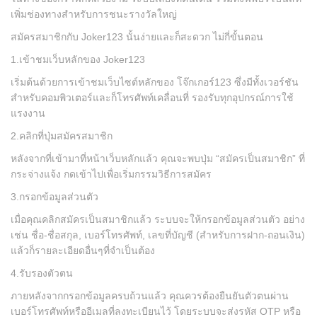
เพิ่มช่องทางสำหรับการชนะรางวัลใหญ่
สมัครสมาชิกกับ Joker123 นั้นง่ายและก็สะดวก ไม่กี่ขั้นตอน
1.เข้าชมเว็บหลักของ Joker123
เริ่มต้นด้วยการเข้าชมเว็บไซต์หลักของ โจ๊กเกอร์123 ซึ่งมีทั้งเวอร์ชัน
สำหรับคอมพิวเตอร์และก็โทรศัพท์เคลื่อนที่ รองรับทุกอุปกรณ์การใช้
แรงงาน
2.คลิกที่ปุ่มสมัครสมาชิก
หลังจากที่เข้ามาที่หน้าเว็บหลักแล้ว คุณจะพบปุ่ม “สมัครเป็นสมาชิก” ที่
กระจ่างแจ้ง กดเข้าไปเพื่อเริ่มกรรมวิธีการสมัคร
3.กรอกข้อมูลส่วนตัว
เมื่อคุณคลิกสมัครเป็นสมาชิกแล้ว ระบบจะให้กรอกข้อมูลส่วนตัว อย่าง
เช่น ชื่อ-ชื่อสกุล, เบอร์โทรศัพท์, เลขที่บัญชี (สำหรับการฝาก-ถอนเงิน)
แล้วก็รายละเอียดอื่นๆที่จำเป็นต้อง
4.รับรองตัวตน
ภายหลังจากกรอกข้อมูลครบถ้วนแล้ว คุณควรต้องยืนยันตัวตนผ่าน
เบอร์โทรศัพท์หรืออีเมลที่ลงทะเบียนไว้ โดยระบบจะส่งรหัส OTP หรือ