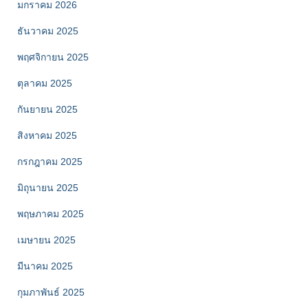
มกราคม 2026
ธันวาคม 2025
พฤศจิกายน 2025
ตุลาคม 2025
กันยายน 2025
สิงหาคม 2025
กรกฎาคม 2025
มิถุนายน 2025
พฤษภาคม 2025
เมษายน 2025
มีนาคม 2025
กุมภาพันธ์ 2025