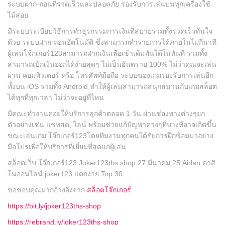
ระบบฝาก-ถอนที่รวดเร็วและปลอดภัย รองรับการเล่นบนทุกเครื่องใช้
ไม้สอย
มีระบบระเบียบวิธีการทำธุรกรรมการเงินที่สบายรวมทั้งรวดเร็วทันใจ
ด้วย ระบบฝาก-ถอนอัตโนมัติ ซึ่งสามารถทำรายการได้ภายในไม่กี่นาที
ผู้เล่นโจ๊กเกอร์123สามารถฝากเงินเพื่อเข้าเดิมพันได้ในทันที รวมทั้ง
สามารถเบิกเงินออกได้ง่ายสุดๆ ไม่เป็นอันตราย 100% ไม่ว่าคุณจะเล่น
ผ่าน คอมพิวเตอร์ หรือ โทรศัพท์มือถือ ระบบของเกมรองรับการเล่นอีก
ทั้งบน iOS รวมทั้ง Android ทำให้ผู้เล่นสามารถสนุกสนานกับเกมสล็อต
ได้ทุกที่ทุกเวลา ไม่ว่าจะอยู่ที่ไหน
มีคณะทำงานคอยให้บริการลูกค้าตลอด 1 วัน ผ่านช่องทางต่างๆยก
ตัวอย่างเช่น แชทสด, ไลน์ พร้อมช่วยแก้ปัญหาต่างๆที่บางทีอาจเกิดขึ้น
ขณะเล่นเกม โจ๊กเกอร์123โดยทีมงานทุกคนได้รับการฝึกซ้อมมาอย่าง
มือโปรเพื่อให้บริการที่เยี่ยมที่สุดแก่ผู้เล่น
สล็อตเว็บ โจ๊กเกอร์123 Joker123ths.shop 27 มีนาคม 25 Aidan คาสิ
โนออนไลน์ joker123 แตกง่าย Top 30
ขอขอบคุณมากอ้างอิงจาก
สล็อตโจ๊กเกอร์
https://bit.ly/joker123ths-shop
https://rebrand.ly/joker123ths-shop