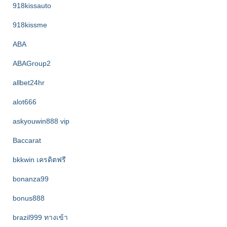
918kissauto
918kissme
ABA
ABAGroup2
allbet24hr
alot666
askyouwin888 vip
Baccarat
bkkwin เครดิตฟรี
bonanza99
bonus888
brazil999 ทางเข้า