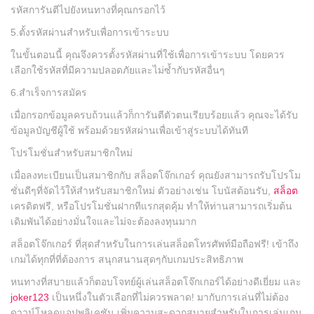
รหัสการันตีไปยังหนทางที่คุณกรอกไว้
5.ตั้งรหัสผ่านสำหรับเพื่อการเข้าระบบ
ในขั้นตอนนี้ คุณจึงควรตั้งรหัสผ่านที่ใช้เพื่อการเข้าระบบ โดยควร
เลือกใช้รหัสที่มีความปลอดภัยและไม่ซ้ำกับรหัสอื่นๆ
6.สำเร็จการสมัคร
เมื่อกรอกข้อมูลครบถ้วนแล้วก็การันตีตัวตนเรียบร้อยแล้ว คุณจะได้รับ
ข้อมูลบัญชีผู้ใช้ พร้อมด้วยรหัสผ่านเพื่อเข้าสู่ระบบได้ทันที
โปรโมชั่นสำหรับสมาชิกใหม่
เมื่อลงทะเบียนเป็นสมาชิกกับ สล็อตโจ๊กเกอร์ คุณยังสามารถรับโปรโม
ชั่นดีๆที่จัดไว้ให้สำหรับสมาชิกใหม่ ตัวอย่างเช่น โบนัสต้อนรับ,
สล็อต
เครดิตฟรี, หรือโปรโมชั่นฝากทีแรกสุดคุ้ม ทำให้ท่านสามารถเริ่มต้น
เดิมพันได้อย่างมั่นใจและไม่จะต้องลงทุนมาก
สล็อตโจ๊กเกอร์ ที่สุดสำหรับในการเล่นสล็อตโทรศัพท์มือถือฟรี! เข้าถึง
เกมได้ทุกที่ที่ต้องการ สนุกสนานสุดๆกับเกมประสิทธิภาพ
หนทางที่สบายแล้วก็ตอบโจทย์ผู้เล่นสล็อตโจ๊กเกอร์ได้อย่างดีเยี่ยม และ
joker123
เป็นหนึ่งในตัวเลือกที่ไม่ควรพลาด! มากับการเล่นที่ไม่ต้อง
ดาวน์โหลดแอปพลิเคชัน เพิ่มความสะดวกสบายสำหรับในการเล่นเกม