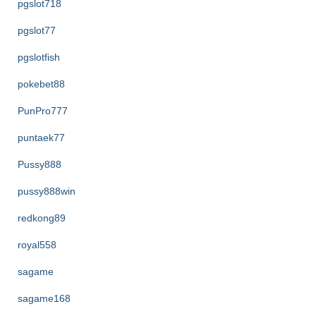
pgslot718
pgslot77
pgslotfish
pokebet88
PunPro777
puntaek77
Pussy888
pussy888win
redkong89
royal558
sagame
sagame168