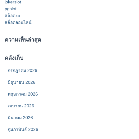
jokerslot
pgslot
สล็อตxo
สล็อตออนไลน์
ความเห็นล่าสุด
คลังเก็บ
กรกฎาคม 2026
มิถุนายน 2026
พฤษภาคม 2026
เมษายน 2026
มีนาคม 2026
กุมภาพันธ์ 2026