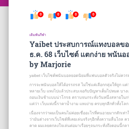
0
0
0
0
เดิมพันกีฬา
Yaibet ประสบการณ์แทงบอลของมื
ธ.ค. 68 เว็บไซต์ แตกง่าย พนันอ
by Marjorie
yaibet เว็บไซต์พนันบอลยอดนิยมที่แฟนบอลตัวจริงไม่ควรพลา
การจะพนันบอลให้ได้อรรถรส ไม่ใช่แค่เลือกกลุ่มให้ถูก แต่ว่า
หลายเว็บ แทงไปแล้วประสบเจอกับปัญหาเต็มไปหมด บางเว็บ
ถอนเงินช้าแบบน่าโกรธ ตราบจนกระทั่งวันหนึ่งสหายในกร
แค่ว่า เว็บแห่งนี้ราคาน้ำงาม แทงง่าย ครบทุกลีกทั่วทั้งโลก
เนื่องจากว่าผมเป็นคนไม่ค่อยเชื่ออะไรที่คนอวยมากสักเท
ว่ามันต่างจากเว็บไซต์ที่เคยเล่นจริงๆอีกทั้งความลื่นไถ
คาด ผมเลยตกลงใจเล่นต่อมาเรื่อยๆจนกระทั่งถึงตอนนี้กลาย