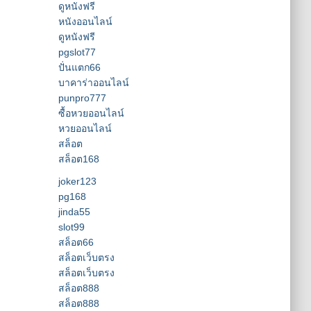
ดูหนังฟรี
หนังออนไลน์
ดูหนังฟรี
pgslot77
ปั่นแตก66
บาคาร่าออนไลน์
punpro777
ซื้อหวยออนไลน์
หวยออนไลน์
สล็อต
สล็อต168
joker123
pg168
jinda55
slot99
สล็อต66
สล็อตเว็บตรง
สล็อตเว็บตรง
สล็อต888
สล็อต888