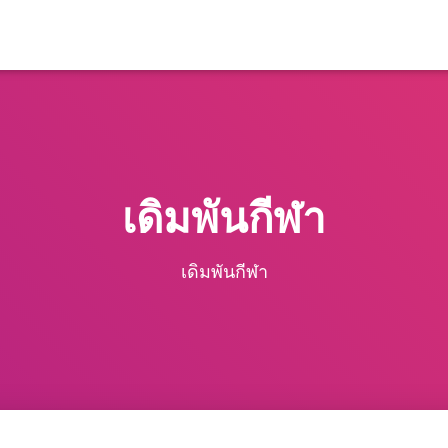
เดิมพันกีฬา
เดิมพันกีฬา