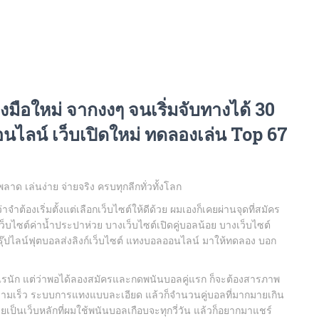
อใหม่ จากงงๆ จนเริ่มจับทางได้ 30
อนไลน์ เว็บเปิดใหม่ ทดลองเล่น Top 67
ด เล่นง่าย จ่ายจริง ครบทุกลีกทั่วทั้งโลก
จำต้องเริ่มตั้งแต่เลือกเว็บไซต์ให้ดีด้วย ผมเองก็เคยผ่านจุดที่สมัคร
ไซต์ค่าน้ำประปาห่วย บางเว็บไซต์เปิดคู่บอลน้อย บางเว็บไซต์
ุ๊ปไลน์ฟุตบอลส่งลิงก์เว็บไซต์ แทงบอลออนไลน์ มาให้ทดลอง บอก
่าไรนัก แต่ว่าพอได้ลองสมัครและกดพนันบอลคู่แรก ก็จะต้องสารภาพ
ล ความเร็ว ระบบการแทงแบบละเอียด แล้วก็จำนวนคู่บอลที่มากมายเกิน
เป็นเว็บหลักที่ผมใช้พนันบอลเกือบจะทุกวี่วัน แล้วก็อยากมาแชร์