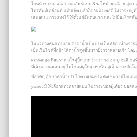
ใบหน้ารางบอลแสดงผลลัพธ์แบบเรียลไทม์ กดเลือกกลุ่ม กดรา
โทรศัพท์เคลื่อนที่ แท็บเล็ต แล้วก็คอมพิวเตอร์ ไม่ว่าจะอยู่ท
เสนอแนะการแทงไว้ให้ตั้งแต่อันดับแรก และไม่มีอะไรสลับซั
ในแวดวงคนแทงบอล ราคาน้ำเป็นประเด็นหลัก เนื่องจาก
เป็นเว็บไซต์ที่กล้าให้ค่าน้ำสูงขึ้นมากยิ่งกว่าหลายเจ้า โด
ผมทดลองเทียบราคาน้ำคู่บิ๊กแมตช์ระหว่างแมนยูเจอลิเวอร์พ
ที่เจ้าทางผมเล่นอยู่ ไม่ใช่แค่คู่ใหญ่เท่านั้น คู่เล็กอย่า
ที่สำคัญคือ ราคาน้ำปรับไวตามเกมจริง ดังเช่นว่ามีใบแดงเก
yaibet มีให้เลือกแทงหลายแบบ ไม่ว่าจะบอลผู้เดียว บอลสเ