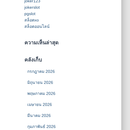
joker123
jokerslot
pgslot
สล็อตxo
สล็อตออนไลน์
ความเห็นล่าสุด
คลังเก็บ
กรกฎาคม 2026
มิถุนายน 2026
พฤษภาคม 2026
เมษายน 2026
มีนาคม 2026
กุมภาพันธ์ 2026