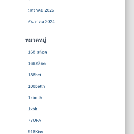
มกราคม 2025
ธันวาคม 2024
หมวดหมู่
168 สล็อต
168สล็อต
188bet
188betth
1xbetth
1xbit
77UFA
918Kiss