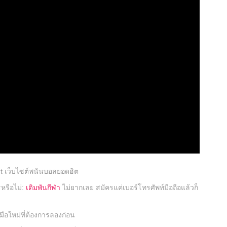
bet เว็บไซต์พนันบอลยอดฮิต
หรือไม่:
เดิมพันกีฬา
ไม่ยากเลย สมัครแค่เบอร์โทรศัพท์มือถือแล้วก็
มือใหม่ที่ต้องการลองก่อน