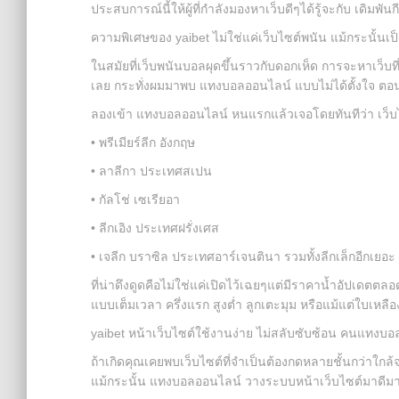
ประสบการณ์นี้ให้ผู้ที่กำลังมองหาเว็บดีๆได้รู้จะกับ เดิมพ
ความพิเศษของ yaibet ไม่ใช่แค่เว็บไซต์พนัน แม้กระนั้นเป
ในสมัยที่เว็บพนันบอลผุดขึ้นราวกับดอกเห็ด การจะหาเว็บที
เลย กระทั่งผมมาพบ แทงบอลออนไลน์ แบบไม่ได้ตั้งใจ ตอนที
ลองเข้า แทงบอลออนไลน์ หนแรกแล้วเจอโดยทันทีว่า เว็บไซต
• พรีเมียร์ลีก อังกฤษ
• ลาลีกา ประเทศสเปน
• กัลโช่ เซเรียอา
• ลีกเอิง ประเทศฝรั่งเศส
• เจลีก บราซิล ประเทศอาร์เจนตินา รวมทั้งลีกเล็กอีกเยอะ
ที่น่าดึงดูดคือไม่ใช่แค่เปิดไว้เฉยๆแต่มีราคาน้ำอัปเด
แบบเต็มเวลา ครึ่งแรก สูงต่ำ ลูกเตะมุม หรือแม้แต่ใบเหลือ
yaibet หน้าเว็บไซต์ใช้งานง่าย ไม่สลับซับซ้อน คนแทงบอลมื
ถ้าเกิดคุณเคยพบเว็บไซต์ที่จำเป็นต้องกดหลายชั้นกว่าใกล
แม้กระนั้น แทงบอลออนไลน์ วางระบบหน้าเว็บไซต์มาดีมาก