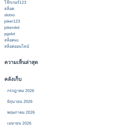
โจ๊กเกอร์123
สล็อต
slotxo
joker123
jokerslot
pgslot
สล็อตxo
สล็อตออนไลน์
ความเห็นล่าสุด
คลังเก็บ
กรกฎาคม 2026
มิถุนายน 2026
พฤษภาคม 2026
เมษายน 2026