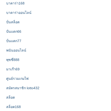
บาคาร่า168
บาคาร่าออนไลน์
ปั่นสล็อต
ปั่นแตก66
ปั่นแตก77
พนันออนไลน์
พุซซี่888
มาเก๊า69
ศูนย์รวมเกมไพ่
สมัครสมาชิก lotto432
สล็อต
สล็อต168