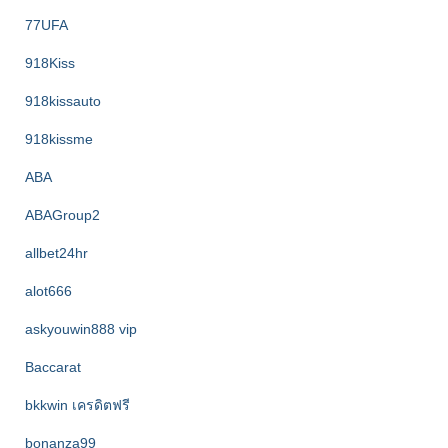
77UFA
918Kiss
918kissauto
918kissme
ABA
ABAGroup2
allbet24hr
alot666
askyouwin888 vip
Baccarat
bkkwin เครดิตฟรี
bonanza99