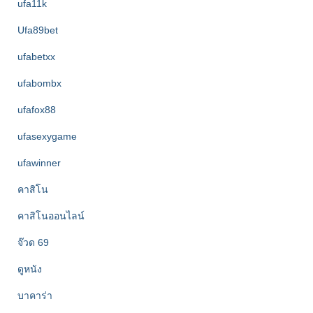
ufa11k
Ufa89bet
ufabetxx
ufabombx
ufafox88
ufasexygame
ufawinner
คาสิโน
คาสิโนออนไลน์
จ๊วด 69
ดูหนัง
บาคาร่า