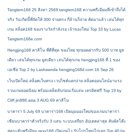
Tangtem168 25 สิงหา 2569 tangtem168 ความพรีเมียมที่เข้าถึงได้
จริง วันเกิดนี้พี่จัดให้ 300 จ่ายตรง กี่ล้านก็จ่าย คัดมาแล้ว เล่นได้ทุก
เกม สล็อต168 ของรางวัลกำลังรอ เจ้าของใหม่ Top 33 by Lucas
Tangtem168e.com
Hengjing168 คาสิโน ที่ดีที่สุด ของไทย ทุกยอดฝากรับ 500 บาท ยูส
เดียว เล่นได้ทุกเกม ยูสเดียว เล่นได้ทุกเกม hengjing168 ที่ 1 ของ
เอเชีย Top 2 by Lashawnda hengjing168d.com 16 Sep 26
เว็บเปิดใหม่ สล็อตเว็บตรง เวปไซต์แตกง่าย สล็อตออนไลน์มาแรง
รวมเกมยอดนิยม พร้อมเคล็ดลับก่อนเริ่มเล่น เครดิตฟรี Top 19 by
Cliff jin888.asia 3 AUG 69 คาสิโน
บาคาร่า 5 July 69 บาคาร่า168 เปิดมุมมองใหม่ของเกมบาคาร่า
เซียนบาคาร่าตัวจริงรับ 3 แสน ระบบเสถียร อัปเดตล่าสุด สัมผัสโต๊ะ
สดระดับพรีเมียม sexy168 เปิดเกมไว รับโปรใหญ่ไปเลย Top 40 by