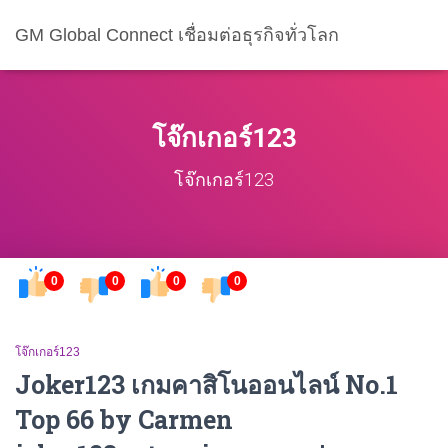
GM Global Connect เชื่อมต่อธุรกิจทั่วโลก
โจ๊กเกอร์123
โจ๊กเกอร์123
0
0
0
0
โจ๊กเกอร์123
Joker123 เกมคาสิโนออนไลน์ No.1
Top 66 by Carmen