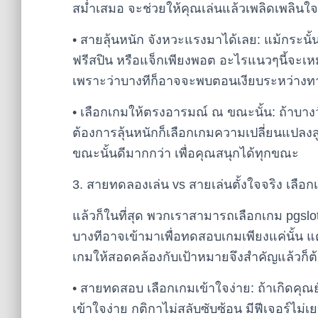
สม่ำเสมอ จะช่วยให้คุณเล่นแล้วเพลิดเพลินใ
• สายลุ้นหนัก จังหวะแรงมาได้เลย: แม้กระน
ฟรีสปิน หรือแจ็กเพียงพอต อะไรแนวๆนี้จะเหม
เพราะว่าบางทีก็อาจจะพบตอนเงียบระหว่างทางท
• เลือกเกมให้ตรงอารมณ์ ณ ขณะนั้น: ถ้าบาง
ต้องการลุ้นหนักก็เลือกเกมความเปลี่ยนแปล
ขณะนั้นดีมากกว่า เพื่อคุณสนุกได้ทุกขณะ
3. สายทดลองเล่น vs สายเล่นตั้งใจจริง เลือก
แล้วก็ในที่สุด พวกเราสามารถเลือกเกม pgsl
บางทีอาจเข้ามาเพื่อทดสอบเกมเพียงแค่นั้น แ
เกมให้สอดคล้องกับเป้าหมายจึงสำคัญแล้วก็ต
• สายทดสอบ เลือกเกมเข้าใจง่าย: ถ้าเกิดคุณยั
เข้าใจง่าย กติกาไม่สลับซับซ้อน มีฟีเจอร์ไม่