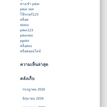
ทางเข้า joker
joker slot
โจ๊กเกอร์123
สล็อต
slotxo
joker123
jokerslot
pgslot
สล็อตxo
สล็อตออนไลน์
ความเห็นล่าสุด
คลังเก็บ
กรกฎาคม 2026
มิถุนายน 2026