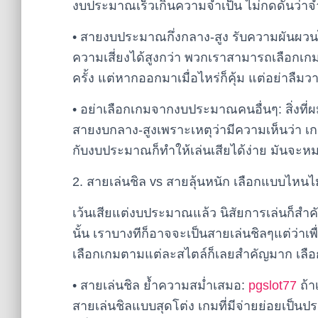
งบประมาณเร็วเกินความจำเป็น ไม่กดดันว่าจำเ
• สายงบประมาณกึ่งกลาง-สูง รับความผันผว
ความเสี่ยงได้สูงกว่า พวกเราสามารถเลือกเกม
ครั้ง แต่หากออกมาเมื่อไหร่ก็คุ้ม แต่อย่าลืม
• อย่าเลือกเกมจากงบประมาณคนอื่นๆ: สิ่งที่ผ
สายงบกลาง-สูงเพราะเหตุว่ามีความเห็นว่า เกม
กับงบประมาณก็ทำให้เล่นเสียได้ง่าย มันจะหม
2. สายเล่นชิล vs สายลุ้นหนัก เลือกแบบไหนไม
เว้นเสียแต่งบประมาณแล้ว นิสัยการเล่นก็สำค
นั้น เราบางทีก็อาจจะเป็นสายเล่นชิลๆแต่ว่า
เลือกเกมตามแต่ละสไตล์ก็เลยสำคัญมาก เลือ
• สายเล่นชิล ย้ำความสม่ำเสมอ:
pgslot77
ถ้า
สายเล่นชิลแบบสุดโต่ง เกมที่มีจ่ายย่อยเป็น