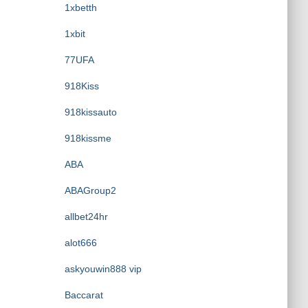
1xbetth
1xbit
77UFA
918Kiss
918kissauto
918kissme
ABA
ABAGroup2
allbet24hr
alot666
askyouwin888 vip
Baccarat