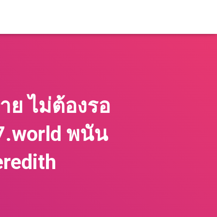
าย ไม่ต้องรอ
7.world พนัน
eredith