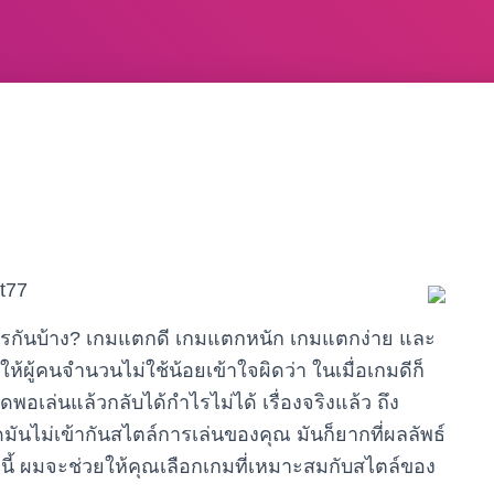
t77
ะไรกันบ้าง? เกมแตกดี เกมแตกหนัก เกมแตกง่าย และ
ห้ผู้คนจำนวนไม่ใช้น้อยเข้าใจผิดว่า ในเมื่อเกมดีก็
ดพอเล่นแล้วกลับได้กำไรไม่ได้ เรื่องจริงแล้ว ถึง
ดมันไม่เข้ากันสไตล์การเล่นของคุณ มันก็ยากที่ผลลัพธ์
านี้ ผมจะช่วยให้คุณเลือกเกมที่เหมาะสมกับสไตล์ของ