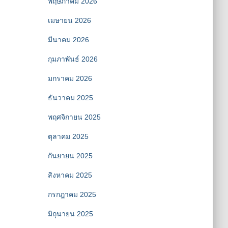
พฤษภาคม 2026
เมษายน 2026
มีนาคม 2026
กุมภาพันธ์ 2026
มกราคม 2026
ธันวาคม 2025
พฤศจิกายน 2025
ตุลาคม 2025
กันยายน 2025
สิงหาคม 2025
กรกฎาคม 2025
มิถุนายน 2025