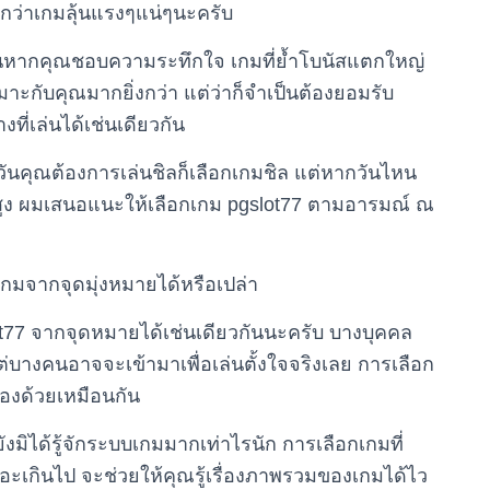
จกว่าเกมลุ้นแรงๆแน่ๆนะครับ
ั้นหากคุณชอบความระทึกใจ เกมที่ย้ำโบนัสแตกใหญ่
าะกับคุณมากยิ่งกว่า แต่ว่าก็จำเป็นต้องยอมรับ
ี่เล่นได้เช่นเดียวกัน
วันคุณต้องการเล่นชิลก็เลือกเกมชิล แต่หากวันไหน
งสูง ผมเสนอแนะให้เลือกเกม pgslot77 ตามอารมณ์ ณ
เกมจากจุดมุ่งหมายได้หรือเปล่า
ot77 จากจุดหมายได้เช่นเดียวกันนะครับ บางบุคคล
ต่บางคนอาจจะเข้ามาเพื่อเล่นตั้งใจจริงเลย การเลือก
้องด้วยเหมือนกัน
งมิได้รู้จักระบบเกมมากเท่าไรนัก การเลือกเกมที่
เยอะเกินไป จะช่วยให้คุณรู้เรื่องภาพรวมของเกมได้ไว