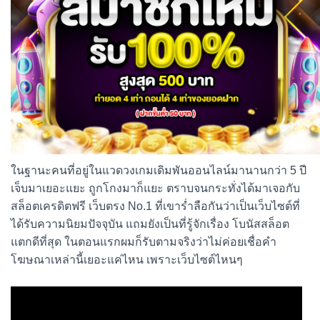
ในฐานะคนที่อยู่ในแวดวงเกมเดิมพันออนไลน์มานานกว่า 5 ปี
เจ็บมาเยอะแยะ ถูกโกงมาก็แยะ ตราบจนกระทั่งได้มาเจอกับ
สล็อตเครดิตฟรี เว็บตรง No.1 ที่เขาร่ำลือกันว่าเป็นเว็บไซต์ที่
ได้รับความนิยมปัจจุบัน แถมยังเป็นที่รู้จักเรื่อง โบนัสสล็อต
แตกดีที่สุด ในตอนแรกผมก็รับตามจริงว่าไม่ค่อยเชื่อคำ
โฆษณาเหล่านี้เยอะแค่ไหน เพราะเว็บไซต์ไหนๆ