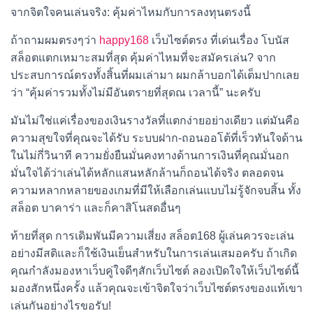
จากจิตใจคนเล่นจริง: คุ้มค่าไหมกับการลงทุนตรงนี้
ถ้าถามผมตรงๆว่า
happy168
เว็บไซต์ตรง ที่เด่นเรื่อง โบนัส
สล็อตแตกเหมาะสมที่สุด คุ้มค่าไหมที่จะสมัครเล่น? จาก
ประสบการณ์ตรงทั้งสิ้นที่ผมเล่ามา ผมกล้าบอกได้เต็มปากเลย
ว่า “คุ้มค่ารวมทั้งไม่มีอันตรายที่สุดณ เวลานี้” นะครับ
มันไม่ใช่แค่เรื่องของเงินรางวัลที่แตกง่ายอย่างเดียว แต่มันคือ
ความสุขใจที่คุณจะได้รับ ระบบฝาก-ถอนออโต้ที่เร็วทันใจด้าน
ในไม่กี่วินาที ความยั่งยืนมั่นคงทางด้านการเงินที่คุณมั่นอก
มั่นใจได้ว่าเล่นได้หลักแสนหลักล้านก็ถอนได้จริง ตลอดจน
ความหลากหลายของเกมที่มีให้เลือกเล่นแบบไม่รู้จักจบสิ้น ทั้ง
สล็อต บาคาร่า และก็คาสิโนสดอื่นๆ
ท้ายที่สุด การเดิมพันมีความเสี่ยง สล็อต168 ผู้เล่นควรจะเล่น
อย่างมีสติและก็ใช้เงินเย็นสำหรับในการเล่นเสมอครับ ถ้าเกิด
คุณกำลังมองหาเว็บคู่ใจดีๆสักเว็บไซต์ ลองเปิดใจให้เว็บไซต์นี้
มองสักหนึ่งครั้ง แล้วคุณจะเข้าจิตใจว่าเว็บไซต์ตรงของแท้เขา
เล่นกันอย่างไรขอรับ!