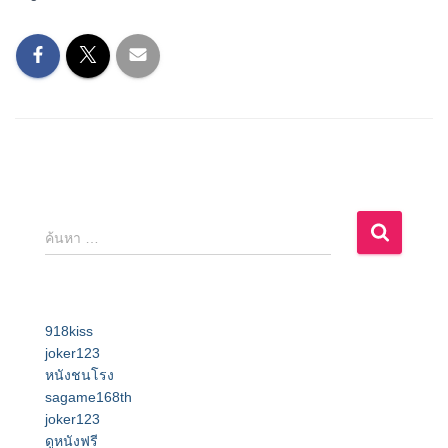
ค้
ค้นหา …
น
ห
า
สำ
918kiss
ห
joker123
รั
หนังชนโรง
บ
sagame168th
:
joker123
ดูหนังฟรี