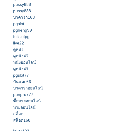
pussy888
pussy888
บาคาร่า168
pgslot
pgheng99
fullslotpg
live22
ดูหนัง
ดูหนังฟรี
หนังออนไลน์
ดูหนังฟรี
pgslot77
ปั่นแตก66
บาคาร่าออนไลน์
punpro777
ซื้อหวยออนไลน์
หวยออนไลน์
สล็อต
สล็อต168
joker123