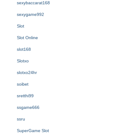
sexybaccarat168
sexygame992
Slot
Slot Online
slot168
Slotxo
slotxo24hr
soibet
sretthi99
ssgame666
ssru
SuperGame Slot