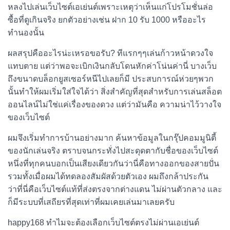
หลงไปเล่นเว็บไซต์เอเย่นต์เพราะเหตุว่าเห็นแก่โปรโมชั่นล่อ
ซื้อที่ดูเกินจริง ยกตัวอย่างเช่น ฝาก 10 รับ 1000 หรืออะไร
ทำนองนั้น
ผลสรุปคืออะไรน่ะเหรอขอรับ? ทีแรกๆๆเล่นก้าวหน้าดวงใจ
แทบตาย แต่ว่าพอจะเบิกเงินกลับโดนหักค่าโน่นค่านี่ บางเว็บ
ถึงขนาดบล็อกยูสเซอร์หนีไปเลยก็มี ประสบการณ์ห่วยๆพวก
นั้นทำให้ผมเริ่มใส่ใจได้ว่า สิ่งสำคัญที่สุดสำหรับการเล่นสล็อต
ออนไลน์ไม่ใช่แค่เรื่องของดวง แต่ว่ามันคือ ความน่าไว้วางใจ
ของเว็บไซต์
ผมจึงเริ่มทำการบ้านอย่างมาก ค้นหาข้อมูลในกรุ๊ปคอมมูนิตี้
ของนักเล่นจริง ตราบจนกระทั่งไปสะดุดตากับชื่อของเว็บไซต์
หนึ่งที่ทุกคนบอกเป็นเสียงเดียวกันว่านี่คือทางออกของสายปั่น
รวมทั้งเมื่อผมได้ทดลองสัมผัสด้วยตัวเอง ผมถึงกล้าประกัน
ว่าที่นี่คือเว็บไซต์แท้ที่ส่งตรงจากต่างแดน ไม่ผ่านตัวกลาง และ
ก็มีระบบที่เสถียรที่สุดเท่าที่ผมเคยเล่นมาเลยครับ
happy168 ทำไมจะต้องเลือกเว็บไซต์ตรงไม่ผ่านเอเย่นต์