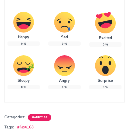
Happy
Sad
Excited
0
%
0
%
0
%
Sleepy
Angry
Surprise
0
%
0
%
0
%
Categories:
HAPPY168
Tags:
สล็อต168