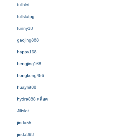
fullslot
fullslotpg
funny18
gaojing888
happy168
hengjing168
hongkong456
huayhit88
hydra888 สล็อต
Jilislot
jinda55
jinda888