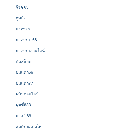
จ๊วด 69
ดูหนัง
บาคาร่า
บาคาร่า168
บาคาร่าออนไลน์
ปั่นสล็อต
ปั่นแตก66
ปั่นแตก77
พนันออนไลน์
พุซซี่888
มาเก๊า69
ศูนย์รวมเกมไพ่