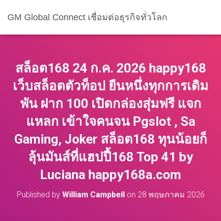
GM Global Connect เชื่อมต่อธุรกิจทั่วโลก
สล็อต168 24 ก.ค. 2026 happy168
เว็บสล็อตตัวท็อป ยืนหนึ่งทุกการเดิม
พัน ฝาก 100 เปิดกล่องสุ่มฟรี แจก
แหลก เข้าใจคนจน Pgslot , Sa
Gaming, Joker สล็อต168 ทุนน้อยก็
ลุ้นมันส์ที่แฮปปี้168 Top 41 by
Luciana happy168a.com
Published by
William Campbell
on
28 พฤษภาคม 2026