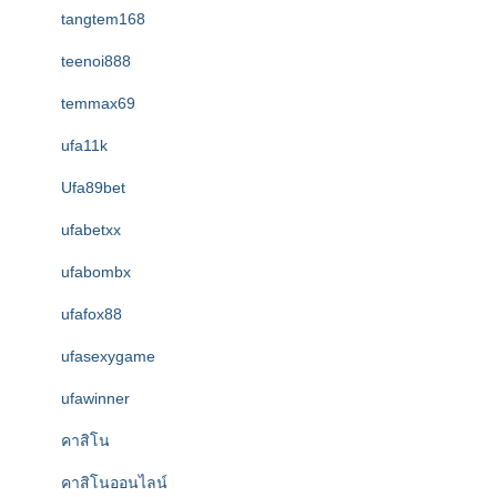
tangtem168
teenoi888
temmax69
ufa11k
Ufa89bet
ufabetxx
ufabombx
ufafox88
ufasexygame
ufawinner
คาสิโน
คาสิโนออนไลน์