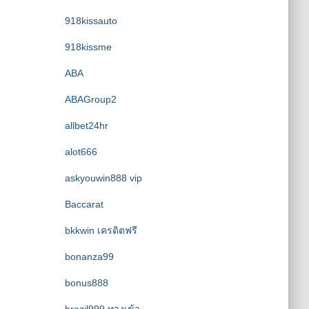
918kissauto
918kissme
ABA
ABAGroup2
allbet24hr
alot666
askyouwin888 vip
Baccarat
bkkwin เครดิตฟรี
bonanza99
bonus888