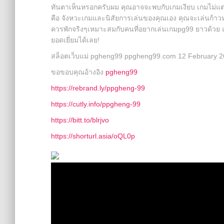
ทันตาเห็นหรอกครับผม คุณอาจจะพบกับเกมเงียบ เกมไม่แตก หรื
คือ จังหวะเกมและนิสัยการเล่นของคุณเอง คุณจะเล่นก้าวหน
ควรพักจริงๆเหมาะสมกับคนที่อยากเล่นเกมpg99 ยาวด้วย แ
ยอดเยี่ยมได้เลย!
สล็อตเว็บแม่ pgheng99 ppgheng99.com 12 February 2
ขอขอบคุณอ้างอิง
pgheng99
https://rebrand.ly/ppgheng-99
https://cutly.info/ppgheng-99
https://bitt.to/blrjvo
https://shorturl.asia/oQL0p