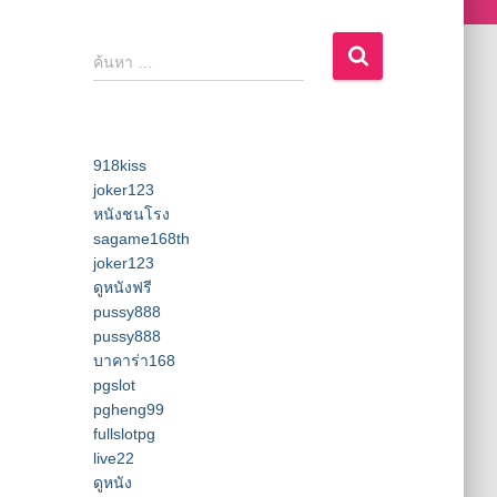
ค้
ค้นหา …
น
ห
า
สำ
918kiss
ห
joker123
รั
หนังชนโรง
บ
sagame168th
:
joker123
ดูหนังฟรี
pussy888
pussy888
บาคาร่า168
pgslot
pgheng99
fullslotpg
live22
ดูหนัง