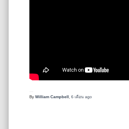
…
By
William Campbell
,
6 เดือน
ago