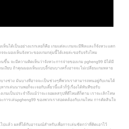
องเห็นได้เป็นอย่างแรกเลยก็คือ เกมแต่ละเกมจะมีฟีลและก็จังหวะแตก
จจะมองเห็นจังหวะของเกมกลุ่มนี้ได้เลยล่ะขอรับจริงไหม
มนานขึ้น จะมีความคิดเห็นว่าจังหวะการจ่ายของเกม pgheng99 มิได้มี
อนเงียบ ถ้าคุณมองเห็นแบบงี้ก่อนบางครั้งอาจจะไม่เปลี่ยนเกมหลาย
ช่วง มันบางทีอาจจะเป็นช่วงๆที่พวกเราสามารถทนอยู่กับเกมได้
หากเล่นนานพอก็จะเจอกับเดี๋ยวนี้แล้วก็รู้เรื่องได้ทันทีขอรับ
ปลงเกมเป็นประจำถึงแม้ว่าจะเจอผลสรุปที่ดีไหมดีก็ตาม เราจะเลิกโทษ
ังหวะการเล่นpgheng99 ของพวกเราสอดคล้องกับเกมไหม การตัดสินใจ
แล้ว ผลที่ได้กับอารมณ์สำหรับเพื่อการเล่นชัดกว่าที่คิดเอาไว้