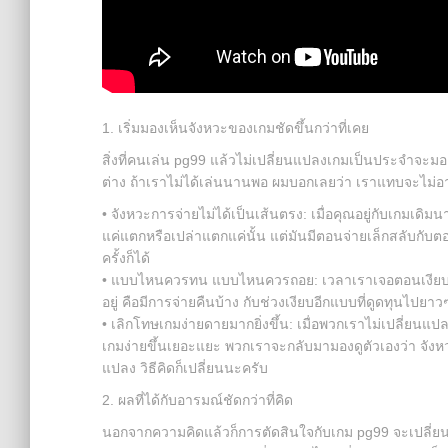
1. เริ่มมองเห็นจังหวะของเกมชัดขึ้นกว่าที่เคย
สิ่งที่คนเล่น pg99 แล้วไม่เปลี่ยนแปลงเกมเป็นประจำจะม
ต่าง ถ้าเราไม่ได้เล่นนานพอ ผมบอกเลยว่า เราแทบจะไม่อา
• จังหวะการจ่ายไม่ได้เป็นเส้นตรง: เมื่อคุณอยู่กับเกมเดิ
แค่แตกหรือเปล่าแตกแค่นั้น แต่มันมีตอนจ่ายเล็กสลับกับต
ครั้งก็ได้
• แบบไหนควรทน แบบไหนควรถอย: เวลาเราเจอตอนเงียบบาง
อยู่ คือมีการจ่ายคืนบ้าง กับช่วงเงียบอีกแบบที่ดูดทุนไปยาวๆ
• เลิกโทษเกมง่ายดายมากยิ่งขึ้น: เมื่อพวกเราไม่เปลี่ยนแ
เกมง่ายขึ้นเยอะแยะ พวกเราจะกลับมามองดูตัวเองว่า จ
แปลง วิธีคิดก็เปลี่ยนนะครับ
2. ผลที่ได้กับอารมณ์ชัดกว่าที่คิด
นอกจากความคิดแล้วก็การตัดสินใจกับเกม pg99 จะเปลี่ยนไป