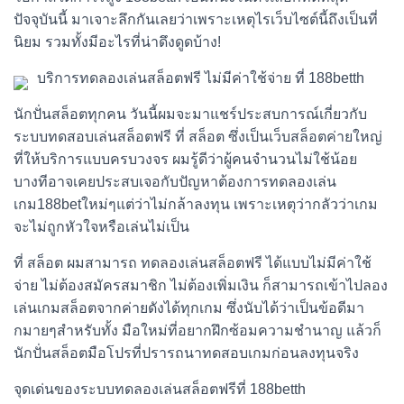
ปัจจุบันนี้ มาเจาะลึกกันเลยว่าเพราะเหตุไรเว็บไซต์นี้ถึงเป็นที่
นิยม รวมทั้งมีอะไรที่น่าดึงดูดบ้าง!
บริการทดลองเล่นสล็อตฟรี ไม่มีค่าใช้จ่าย ที่ 188betth
นักปั่นสล็อตทุกคน วันนี้ผมจะมาแชร์ประสบการณ์เกี่ยวกับ
ระบบทดสอบเล่นสล็อตฟรี ที่ สล็อต ซึ่งเป็นเว็บสล็อตค่ายใหญ่
ที่ให้บริการแบบครบวงจร ผมรู้ดีว่าผู้คนจำนวนไม่ใช้น้อย
บางทีอาจเคยประสบเจอกับปัญหาต้องการทดลองเล่น
เกม188betใหม่ๆแต่ว่าไม่กล้าลงทุน เพราะเหตุว่ากลัวว่าเกม
จะไม่ถูกหัวใจหรือเล่นไม่เป็น
ที่ สล็อต ผมสามารถ ทดลองเล่นสล็อตฟรี ได้แบบไม่มีค่าใช้
จ่าย ไม่ต้องสมัครสมาชิก ไม่ต้องเพิ่มเงิน ก็สามารถเข้าไปลอง
เล่นเกมสล็อตจากค่ายดังได้ทุกเกม ซึ่งนับได้ว่าเป็นข้อดีมา
กมายๆสำหรับทั้ง มือใหม่ที่อยากฝึกซ้อมความชำนาญ แล้วก็
นักปั่นสล็อตมือโปรที่ปรารถนาทดสอบเกมก่อนลงทุนจริง
จุดเด่นของระบบทดลองเล่นสล็อตฟรีที่ 188betth