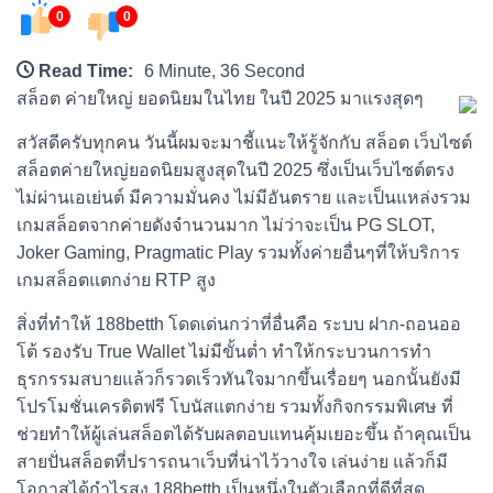
0
0
Read Time:
6 Minute, 36 Second
สล็อต ค่ายใหญ่ ยอดนิยมในไทย ในปี 2025 มาแรงสุดๆ
สวัสดีครับทุกคน วันนี้ผมจะมาชี้แนะให้รู้จักกับ สล็อต เว็บไซต์
สล็อตค่ายใหญ่ยอดนิยมสูงสุดในปี 2025 ซึ่งเป็นเว็บไซต์ตรง
ไม่ผ่านเอเย่นต์ มีความมั่นคง ไม่มีอันตราย และเป็นแหล่งรวม
เกมสล็อตจากค่ายดังจำนวนมาก ไม่ว่าจะเป็น PG SLOT,
Joker Gaming, Pragmatic Play รวมทั้งค่ายอื่นๆที่ให้บริการ
เกมสล็อตแตกง่าย RTP สูง
สิ่งที่ทำให้ 188betth โดดเด่นกว่าที่อื่นคือ ระบบ ฝาก-ถอนออ
โต้ รองรับ True Wallet ไม่มีขั้นต่ำ ทำให้กระบวนการทำ
ธุรกรรมสบายแล้วก็รวดเร็วทันใจมากขึ้นเรื่อยๆ นอกนั้นยังมี
โปรโมชั่นเครดิตฟรี โบนัสแตกง่าย รวมทั้งกิจกรรมพิเศษ ที่
ช่วยทำให้ผู้เล่นสล็อตได้รับผลตอบแทนคุ้มเยอะขึ้น ถ้าคุณเป็น
สายปั่นสล็อตที่ปรารถนาเว็บที่น่าไว้วางใจ เล่นง่าย แล้วก็มี
โอกาสได้กำไรสูง 188betth เป็นหนึ่งในตัวเลือกที่ดีที่สุด