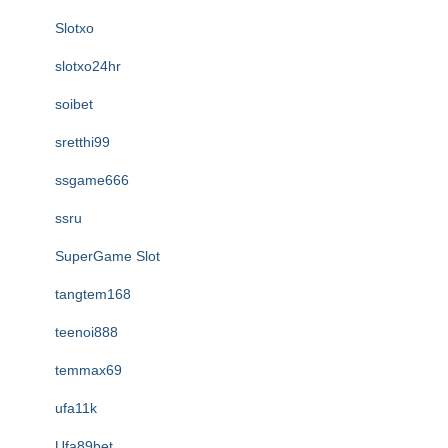
Slotxo
slotxo24hr
soibet
sretthi99
ssgame666
ssru
SuperGame Slot
tangtem168
teenoi888
temmax69
ufa11k
Ufa89bet