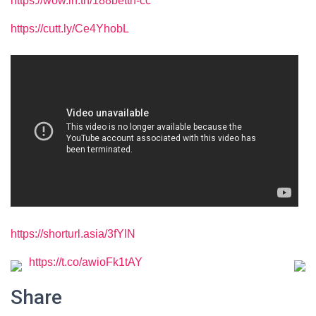
https://wow.in.th/188betth-cc
https://cutt.ly/Ce4YhobL
https://shorturl.asia/3fYlN
https://t.co/awioFk1tAY
Share