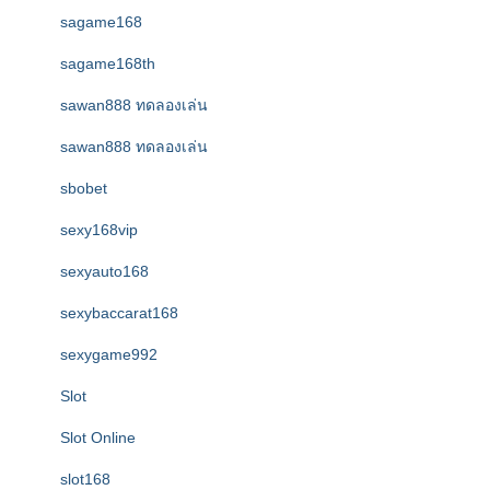
sagame168
sagame168th
sawan888 ทดลองเล่น
sawan888 ทดลองเล่น
sbobet
sexy168vip
sexyauto168
sexybaccarat168
sexygame992
Slot
Slot Online
slot168