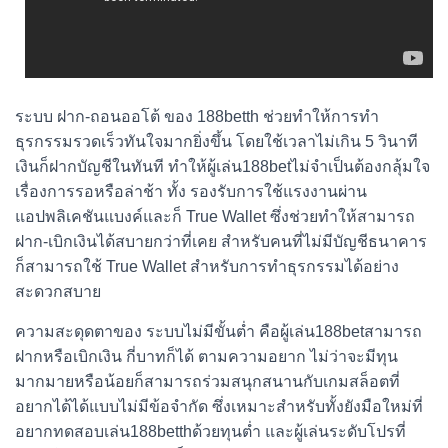
ระบบ ฝาก-ถอนออโต้ ของ 188betth ช่วยทำให้การทำ
ธุรกรรมรวดเร็วทันใจมากยิ่งขึ้น โดยใช้เวลาไม่เกิน 5 วินาที
เงินก็ฝากบัญชีในทันที ทำให้ผู้เล่น188betไม่จำเป็นต้องกลุ้มใจ
เรื่องการรอหรือล่าช้า ทั้ง รองรับการใช้แรงงานผ่าน
แอปพลิเคชันแบงค์และก็ True Wallet ซึ่งช่วยทำให้สามารถ
ฝาก-เบิกเงินได้สบายกว่าที่เคย สำหรับคนที่ไม่มีบัญชีธนาคาร
ก็สามารถใช้ True Wallet สำหรับการทำธุรกรรมได้อย่าง
สะดวกสบาย
ความสะดุดตาของ ระบบไม่มีขั้นต่ำ คือผู้เล่น188betสามารถ
ฝากหรือเบิกเงิน กี่บาทก็ได้ ตามความอยาก ไม่ว่าจะมีทุน
มากมายหรือน้อยก็สามารถร่วมสนุกสนานกับเกมสล็อตที่
อยากได้ได้แบบไม่มีข้อจำกัด ซึ่งเหมาะสำหรับทั้งยังมือใหม่ที่
อยากทดสอบเล่น188betthด้วยทุนต่ำ และผู้เล่นระดับโปรที่