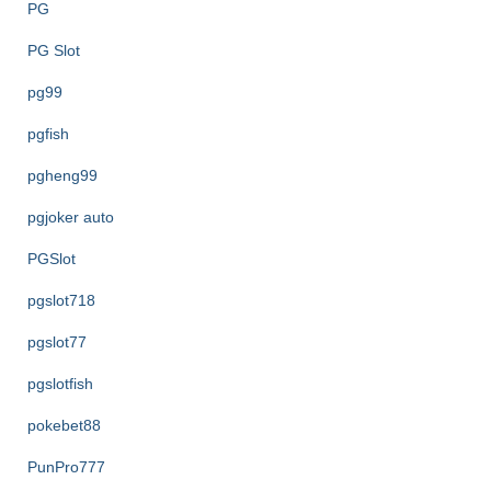
PG
PG Slot
pg99
pgfish
pgheng99
pgjoker auto
PGSlot
pgslot718
pgslot77
pgslotfish
pokebet88
PunPro777