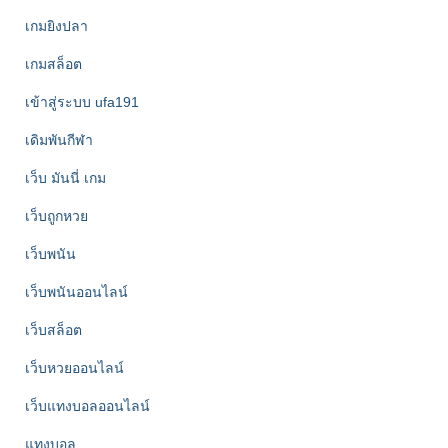
เกมยิงปลา
เกมสล็อต
เข้าสู่ระบบ ufa191
เดิมพันกีฬา
เว็บ มันนี่ เกม
เว็บถูกหวย
เว็บพนัน
เว็บพนันออนไลน์
เว็บสล็อต
เว็บหวยออนไลน์
เว็บแทงบอลออนไลน์
แทงบอล