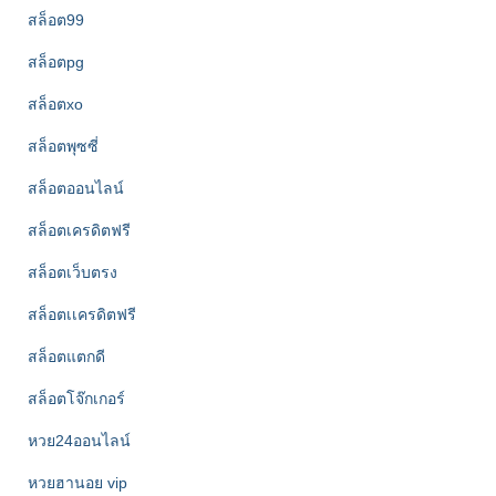
สล็อต99
สล็อตpg
สล็อตxo
สล็อตพุซซี่
สล็อตออนไลน์
สล็อตเครดิตฟรี
สล็อตเว็บตรง
สล็อตเเครดิตฟรี
สล็อตแตกดี
สล็อตโจ๊กเกอร์
หวย24ออนไลน์
หวยฮานอย vip