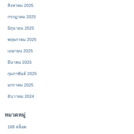
สิงหาคม 2025
กรกฎาคม 2025
มิถุนายน 2025
พฤษภาคม 2025
เมษายน 2025
มีนาคม 2025
กุมภาพันธ์ 2025
มกราคม 2025
ธันวาคม 2024
หมวดหมู่
168 สล็อต