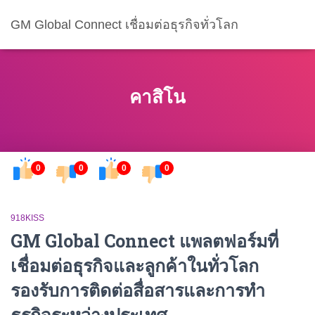
GM Global Connect เชื่อมต่อธุรกิจทั่วโลก
คาสิโน
0
0
0
0
918KISS
GM Global Connect แพลตฟอร์มที่
เชื่อมต่อธุรกิจและลูกค้าในทั่วโลก
รองรับการติดต่อสื่อสารและการทำ
ธุรกิจระหว่างประเทศ