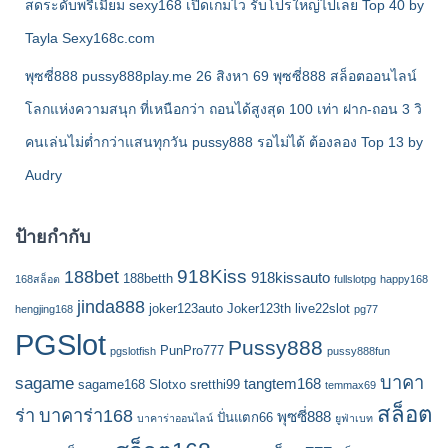
สดระดับพรีเมียม sexy168 เปิดเกมไว รับโปรใหญ่ไปเลย Top 40 by
Tayla Sexy168c.com
พุซซี่888 pussy888play.me 26 สิงหา 69 พุซซี่888 สล็อตออนไลน์
โลกแห่งความสนุก ที่เหนือกว่า ถอนได้สูงสุด 100 เท่า ฝาก-ถอน 3 วิ
คนเล่นไม่ต่ำกว่าแสนทุกวัน pussy888 รอไม่ได้ ต้องลอง Top 13 by
Audry
ป้ายกำกับ
918Kiss
188bet
918kissauto
188betth
168สล็อต
fullslotpg
happy168
jinda888
joker123auto
Joker123th
live22slot
hengjing168
pg77
PGSlot
Pussy888
PunPro777
pgslotfish
pussy888fun
บาคา
sagame
tangtem168
sagame168
Slotxo
sretthi99
temmax69
สล็อต
ร่า
บาคาร่า168
พุซซี่888
ปั่นแตก66
บาคาร่าออนไลน์
ยูฟ่าเบท