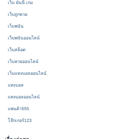
เว็บ มันนี่ เกม
เว็บถูกหวย
เว็บพนัน
เว็บพนันออนไลน์
เว็บสล็อต
เว็บหวยออนไลน์
เว็บแทงบอลออนไลน์
แทงบอล
แทงบอลออนไลน์
แพนด้า555
โจ๊กเกอร์123