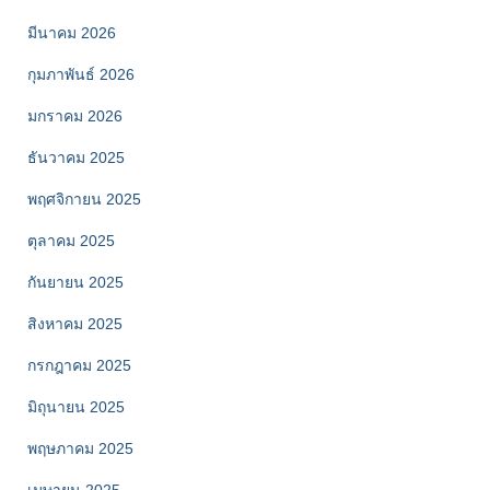
มีนาคม 2026
กุมภาพันธ์ 2026
มกราคม 2026
ธันวาคม 2025
พฤศจิกายน 2025
ตุลาคม 2025
กันยายน 2025
สิงหาคม 2025
กรกฎาคม 2025
มิถุนายน 2025
พฤษภาคม 2025