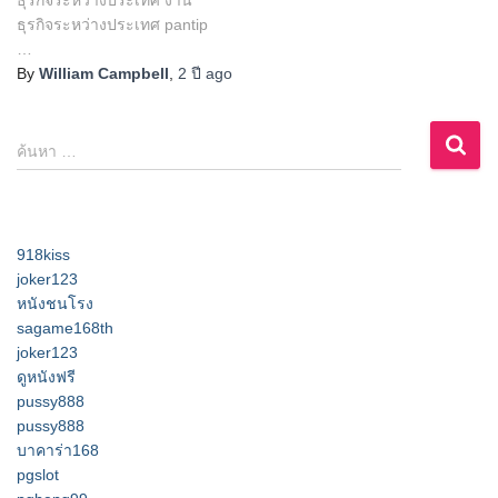
ธุรกิจระหว่างประเทศ งาน
ธุรกิจระหว่างประเทศ pantip
…
By
William Campbell
,
2 ปี
ago
ค้
ค้นหา …
น
ห
า
สำ
918kiss
ห
joker123
รั
หนังชนโรง
บ
sagame168th
:
joker123
ดูหนังฟรี
pussy888
pussy888
บาคาร่า168
pgslot