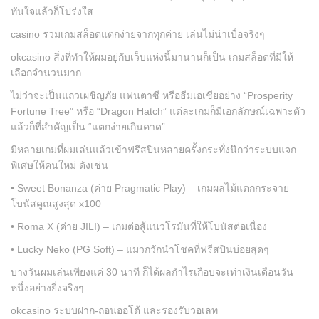
ทันใจแล้วก็โปร่งใส
casino รวมเกมสล็อตแตกง่ายจากทุกค่าย เล่นไม่น่าเบื่อจริงๆ
okcasino สิ่งที่ทำให้ผมอยู่กับเว็บแห่งนี้มานานก็เป็น เกมสล็อตที่มีให้
เลือกจำนวนมาก
ไม่ว่าจะเป็นแถวเผชิญภัย แฟนตาซี หรือธีมเอเชียอย่าง “Prosperity
Fortune Tree” หรือ “Dragon Hatch” แต่ละเกมก็มีเอกลักษณ์เฉพาะตัว
แล้วก็ที่สำคัญเป็น “แตกง่ายเกินคาด”
มีหลายเกมที่ผมเล่นแล้วเข้าฟรีสปินหลายครั้งกระทั่งนึกว่าระบบแจก
พิเศษให้คนใหม่ ดังเช่น
• Sweet Bonanza (ค่าย Pragmatic Play) – เกมผลไม้แตกกระจาย
โบนัสคูณสูงสุด x100
• Roma X (ค่าย JILI) – เกมต่อสู้แนวโรมันที่ให้โบนัสต่อเนื่อง
• Lucky Neko (PG Soft) – แมวกวักนำโชคที่ฟรีสปินบ่อยสุดๆ
บางวันผมเล่นเพียงแค่ 30 นาที ก็ได้ผลกำไรเกือบจะเท่าเงินเดือนวัน
หนึ่งอย่างยิ่งจริงๆ
okcasino ระบบฝาก-ถอนออโต้ และรองรับวอเลท