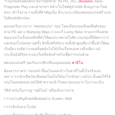
“รวมเกมสล็อตแตกง่ายจากทุกค่าย” ทั้ง PG, JILI,
okcasino
Joker,
Pragmatic Play และค่ายฯลฯ หน้าเว็บไซต์ดูนำสมัย มีเมนูภาษาไทย
ครบ เข้าใจง่าย รวมทั้งที่สำคัญเป็น มีระบบระเบียบทดสอบเล่นฟรี แบบ
ไม่ต้องสมัครก่อน
ผมเลยเริ่มจากการ “ทดสอบเล่น” ก่อน โดยเลือกเกมสล็อตชื่อดังของ
ค่าย PG อย่าง Mahjong Ways 2 และก็ Lucky Neko ช่วงแรกก็แค่กด
หมุนเล่นไปเรื่อยแต่สิ่งที่ทำให้ผมประหลาดใจคือ เกมกลุ่มนี้มีอัตราการ
แตกของโบนัสหลายครั้ง อีกทั้งฟรีสปินรวมทั้งตัวคูณที่มากขึ้นทำให้ผม
เริ่มมีความคิดว่าเกมสล็อตมันไม่ได้เป็นเรื่องของดวงสิ่งเดียว แม้
กระนั้นยังมีจังหวะและก็เคล็ดลับสำหรับเพื่อการเล่นด้วย
ทดลองเล่นฟรี จุดเริ่มแรกที่เปลี่ยนมุมมองต่อ
คาสิโน
ต้องสารภาพว่า ก่อนหน้านี้ผมไม่เคยเข้าเว็บคาสิโนตั้งใจจริงเลย
เพราะว่ากลัวเสียเงินเสียทองโดยไม่ได้อะไรกลับมา แม้กระนั้นพอใช้ได้
เล่นโหมดทดลอง ผมได้ทำความเข้าใจหลายแบบมาก ไม่ว่าจะเป็น
วิธีสำหรับในการดู “เพย์ไลน์” หรือเส้นการจ่าย
• การอ่านสัญลักษณ์พิเศษอย่าง Scatter, Wild
• การจับจังหวะโบนัส