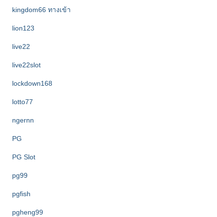
kingdom66 ทางเข้า
lion123
live22
live22slot
lockdown168
lotto77
ngernn
PG
PG Slot
pg99
pgfish
pgheng99