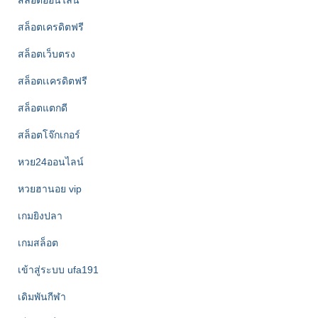
สล็อตออนไลน์
สล็อตเครดิตฟรี
สล็อตเว็บตรง
สล็อตเเครดิตฟรี
สล็อตแตกดี
สล็อตโจ๊กเกอร์
หวย24ออนไลน์
หวยฮานอย vip
เกมยิงปลา
เกมสล็อต
เข้าสู่ระบบ ufa191
เดิมพันกีฬา