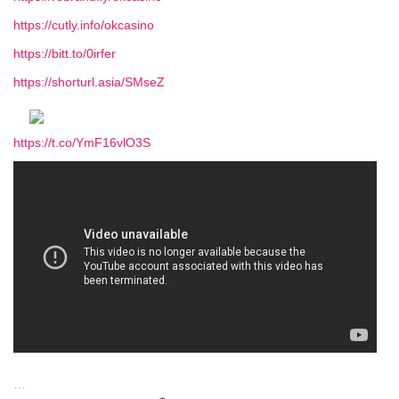
https://cutly.info/okcasino
https://bitt.to/0irfer
https://shorturl.asia/SMseZ
https://t.co/YmF16vlO3S
…