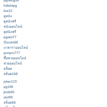
pgheng99
fullslotpg
live22
ดูหนัง
ดูหนังฟรี
หนังออนไลน์
ดูหนังฟรี
pgslot77
ปั่นแตก66
บาคาร่าออนไลน์
punpro777
ซื้อหวยออนไลน์
หวยออนไลน์
สล็อต
สล็อต168
joker123
pg168
jinda55
slot99
สล็อต66