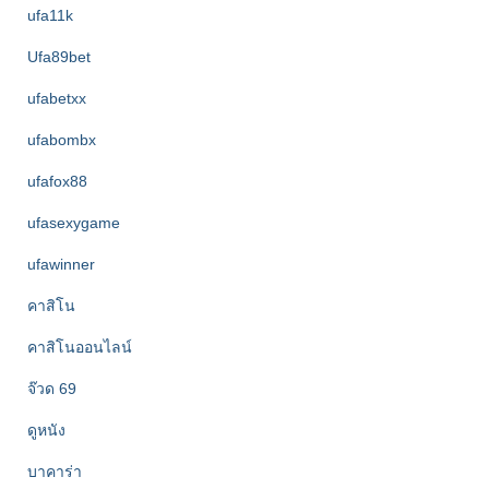
ufa11k
Ufa89bet
ufabetxx
ufabombx
ufafox88
ufasexygame
ufawinner
คาสิโน
คาสิโนออนไลน์
จ๊วด 69
ดูหนัง
บาคาร่า