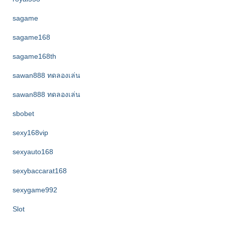
sagame
sagame168
sagame168th
sawan888 ทดลองเล่น
sawan888 ทดลองเล่น
sbobet
sexy168vip
sexyauto168
sexybaccarat168
sexygame992
Slot