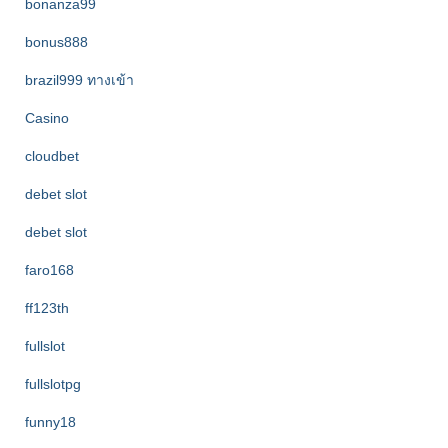
bonanza99
bonus888
brazil999 ทางเข้า
Casino
cloudbet
debet slot
debet slot
faro168
ff123th
fullslot
fullslotpg
funny18