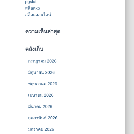
pgslot
สล็อตxo
สล็อตออนไลน์
ความเห็นล่าสุด
คลังเก็บ
กรกฎาคม 2026
มิถุนายน 2026
พฤษภาคม 2026
เมษายน 2026
มีนาคม 2026
กุมภาพันธ์ 2026
มกราคม 2026