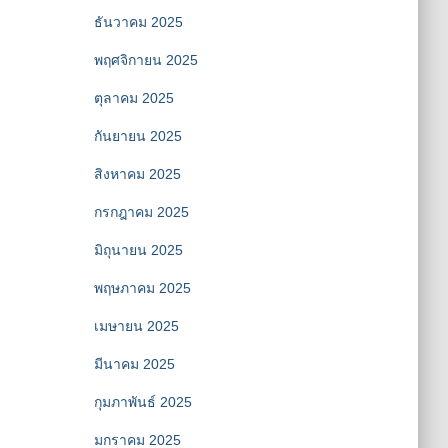
ธันวาคม 2025
พฤศจิกายน 2025
ตุลาคม 2025
กันยายน 2025
สิงหาคม 2025
กรกฎาคม 2025
มิถุนายน 2025
พฤษภาคม 2025
เมษายน 2025
มีนาคม 2025
กุมภาพันธ์ 2025
มกราคม 2025