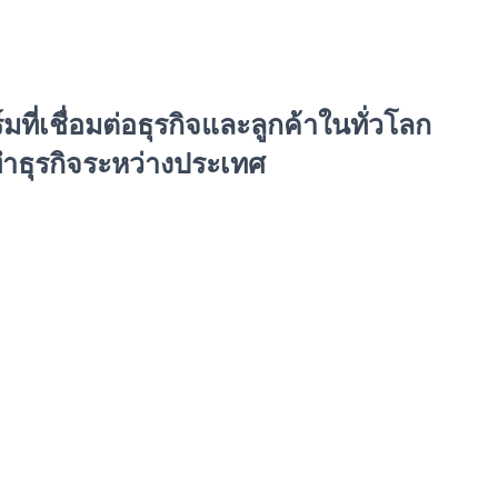
่เชื่อมต่อธุรกิจและลูกค้าในทั่วโลก
ทำธุรกิจระหว่างประเทศ