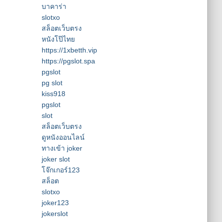
บาคาร่า
slotxo
สล็อตเว็บตรง
หนังโป๊ไทย
https://1xbetth.vip
https://pgslot.spa
pgslot
pg slot
kiss918
pgslot
slot
สล็อตเว็บตรง
ดูหนังออนไลน์
ทางเข้า joker
joker slot
โจ๊กเกอร์123
สล็อต
slotxo
joker123
jokerslot