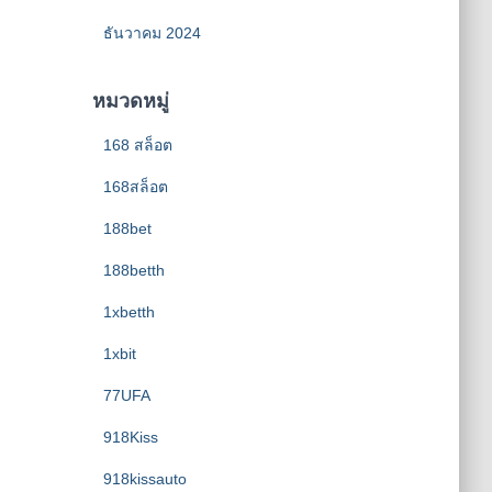
ธันวาคม 2024
หมวดหมู่
168 สล็อต
168สล็อต
188bet
188betth
1xbetth
1xbit
77UFA
918Kiss
918kissauto