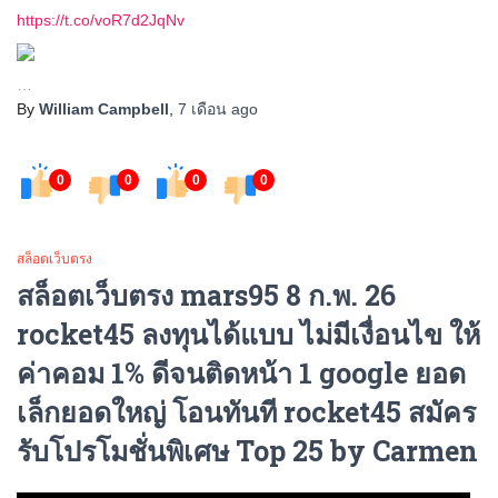
https://t.co/voR7d2JqNv
…
By
William Campbell
,
7 เดือน
ago
0
0
0
0
สล็อตเว็บตรง
สล็อตเว็บตรง mars95 8 ก.พ. 26
rocket45 ลงทุนได้แบบ ไม่มีเงื่อนไข ให้
ค่าคอม 1% ดีจนติดหน้า 1 google ยอด
เล็กยอดใหญ่ โอนทันที rocket45 สมัคร
รับโปรโมชั่นพิเศษ Top 25 by Carmen