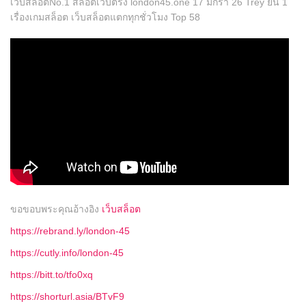
เว็บสล็อตNo.1 สล็อตเว็บตรง london45.one 17 มกรา 26 Trey ยืน 1
เรื่องเกมสล็อต เว็บสล็อตแตกทุกชั่วโมง Top 58
ขอขอบพระคุณอ้างอิง
เว็บสล็อต
https://rebrand.ly/london-45
https://cutly.info/london-45
https://bitt.to/tfo0xq
https://shorturl.asia/BTvF9