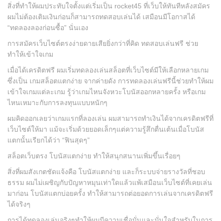
สิ่งที่ทำให้ผมประทับใจตั้งแต่เริ่มเป็น rocket45 ที่เว็บให้ทันทีหลังสมัคร
ผมไม่ต้องเติมเงินก่อนก็สามารถทดสอบเล่นได้ เสมือนมีโอกาสได้
“ทดลองลองก่อนซื้อ” นั่นเอง
การสมัครเว็บไซต์ตรงง่ายดายเสียยิ่งกว่าที่คิด ทดสอบเล่นฟรี ช่วย
ทำให้เข้าใจเกม
เมื่อได้เครดิตฟรี ผมเริ่มทดลองเล่นสล็อตที่เว็บไซต์มีให้เลือกหลายเกม
ซึ่งเป็น เกมสล็อตแตกง่าย จากค่ายดัง การทดลองเล่นฟรีนี้ช่วยทำให้ผม
เข้าใจเกมแต่ละเกม รู้ว่าเกมไหนจังหวะโบนัสออกหลายครั้ง หรือเกม
ไหนเหมาะกับการลงทุนแบบหนักๆ
ผมคิดออกเลยว่าเกมแรกที่ลองเล่น ผมสามารถทำเงินได้จากเครดิตฟรีที่
เว็บไซต์ให้มา แม้จะเริ่มด้วยยอดเล็กๆแต่ความรู้สึกตื่นเต้นเมื่อโบนัส
แตกนั้นเรียกได้ว่า “ฟินสุดๆ”
สล็อตเว็บตรง โบนัสแตกง่าย ทำให้สนุกสนานเพิ่มขึ้นเรื่อยๆ
สิ่งที่ผมสังเกตชัดแจ้งคือ โบนัสแตกง่าย และก็ระบบจ่ายรางวัลที่ชอบ
ธรรม ผมไม่เผชิญกับปัญหาหมุนเท่าใดแล้วแพ้เสมือนเว็บไซต์ที่เคยเล่น
มาก่อน โบนัสแตกบ่อยครั้ง ทำให้สามารถต่อยอดการเล่นจากเครดิตฟรี
ได้จริงๆ
การได้ทดลองเล่นจริงๆทำให้ผมมีความเชื่อมั่นและมั่นใจสำหรับในการ