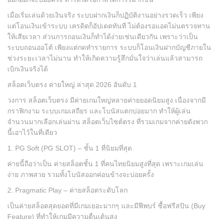
เมื่อเริ่มเล่นด้วยเงินจริง ระบบฝากเงินก็ปฏิบัติงานอย่างรวดเร็ว เพียง
แต่โอนเงินเข้าระบบ เครดิตก็อัปเดตทันที ไม่ต้องรอแอดไม่นตรวจทาน
ให้เสียเวลา ส่วนการถอนเงินก็ทำได้ง่ายเช่นเดียวกัน เพราะว่าเป็น
ระบบถอนออโต้ เพียงแต่กดทำรายการ ระบบก็โอนเงินฝากบัญชีภายใน
ช่วงระยะเวลาไม่นาน ทำให้เกิดความรู้สึกมั่นใจว่าเล่นแล้วสามารถ
เบิกเงินจริงได้
สล็อตเว็บตรง ค่ายใหญ่ ล่าสุด 2026 อันดับ 1
วงการ สล็อตเว็บตรง มีค่ายเกมใหญ่หลายค่ายยอดนิยมสูง เนื่องจากมี
กราฟิกงาม ระบบเกมเสถียร และโบนัสแตกบ่อยมาก ทำให้ผู้เล่น
จำนวนมากเลือกเล่นผ่าน สล็อตเว็บไซต์ตรง ที่รวมเกมจากค่ายดังพวก
นี้เอาไว้ในที่เดียว
1. PG Soft (PG SLOT) – ชั้น 1 ที่นิยมที่สุด
ค่ายนี้ถือว่าเป็น ค่ายสล็อตชั้น 1 ที่คนไทยนิยมสูงที่สุด เพราะเกมเล่น
ง่าย ภาพสวย รวมทั้งโบนัสออกค่อนข้างจะบ่อยครั้ง
2. Pragmatic Play – ค่ายสล็อตระดับโลก
เป็นค่ายสล็อตสุดยอดที่มีเกมเยอะมากๆ และมีฟีพบร์ ซื้อฟรีสปิน (Buy
Feature) ที่ทำให้เกมมีความตื่นเต้นสูง