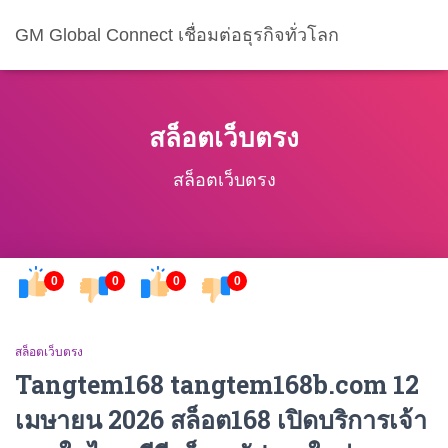
GM Global Connect เชื่อมต่อธุรกิจทั่วโลก
สล็อตเว็บตรง
สล็อตเว็บตรง
0
0
0
0
สล็อตเว็บตรง
Tangtem168 tangtem168b.com 12
เมษายน 2026 สล็อต168 เปิดบริการเจ้า