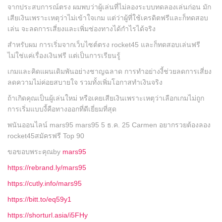
จากประสบการณ์ตรง ผมพบว่าผู้เล่นที่ไม่ลองระบบทดลองเล่นก่อน มัก
เสียเงินเพราะเหตุว่าไม่เข้าใจเกม แต่ว่าผู้ที่ใช้เครดิตฟรีและก็ทดสอบ
เล่น จะลดการเสี่ยงและเพิ่มช่องทางได้กำไรได้จริง
สำหรับผม การเริ่มจากเว็บไซต์ตรง rocket45 และก็ทดสอบเล่นฟรี
ไม่ใช่แค่เรื่องเงินฟรี แต่เป็นการเรียนรู้
เกมและคิดแผนเดิมพันอย่างชาญฉลาด การทำอย่างงี้ช่วยลดการเสี่ยง
ลดความไม่ค่อยสบายใจ รวมทั้งเพิ่มโอกาสทำเงินจริง
ถ้าเกิดคุณเป็นผู้เล่นใหม่ หรือเคยเสียเงินเพราะเหตุว่าเลือกเกมไม่ถูก
การเริ่มแบบงี้คือทางออกที่ดีเยี่ยมที่สุด
พนันออนไลน์ mars95 mars95 5 ธ.ค. 25 Carmen อยากรวยต้องลอง
rocket45สมัครฟรี Top 90
ขอขอบพระคุณby
mars95
https://rebrand.ly/mars95
https://cutly.info/mars95
https://bitt.to/eq59y1
https://shorturl.asia/i5FHy