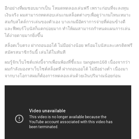
อีกอย่างที่ผมชอบมากเป็น โหมดทดลองเล่นฟรี เพราะก่อนที่จะลงทุน
เงินจริง ผมสามารถทดสอบเล่นเกมสล็อตต่างๆเพื่อดูว่าเกมไหนเหมาะ
สมกับสไตล์การเล่นของตัวเอง บางเกมมีอัตราการจ่ายที่ค่อนข้างดี
และฟีพบร์โบนัสก็แตกบ่อยมาก ทำให้ผมสามารถกำหนดแผนการเล่น
ได้ง่ายดายมากยิ่งขึ้น
สล็อตเว็บตรง ฝากถอนออโต้ ไม่มีอย่างน้อย พร้อมโบนัสและเครดิตฟรี
สมัครสมาชิกวันนี้ เล่นได้ในทันที
ผมรู้จักเว็บไซต์แห่งนี้จากเพื่อนพ้องที่ชี้แนะ tangtem168 เนื่องจากว่า
ผมกำลังมองหาเว็บไซต์สล็อตที่ ฝากถอนออโต้ ไม่มีอย่างต่ำ เนื่องมา
จากบางโอกาสผมก็ต้องการทดลองเล่นด้วยเงินปริมาณน้อยก่อน