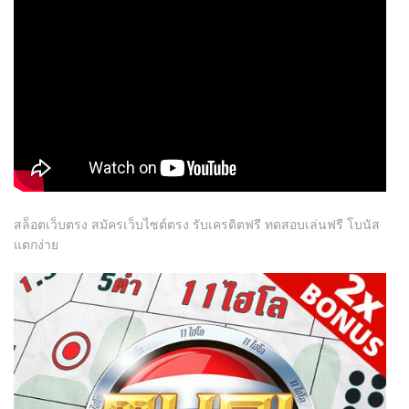
สล็อตเว็บตรง สมัครเว็บไซต์ตรง รับเครดิตฟรี ทดสอบเล่นฟรี โบนัส
แตกง่าย