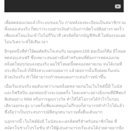
เพื่อทดสอบเกมแล้วก็ระบบของเว็บ ภายหลังลงทะเบียนเป็นสมาชิกรวม
ทั้งลองเล่นจริง ก็พบว่าระบบฝากเงินดำเนินการอัตโนมัติอย่างรวดเร็ว
เพียงแต่โอนเงินเข้าไปไม่กี่วินาที เครดิตก็ฝากบัญชีทันที ไม่ต้องรอแอด
ไม่นวิเคราะห์ให้เสียเวลา
อีกจุดหนึ่งที่ทำให้ผมตัดสินใจเล่นกับ tangtem168 ต่อเนื่องก็คือ มีโหมด
ทดสอบเล่นฟรี ซึ่งเหมาะสมอย่างยิ่งสำหรับคนที่ต้องการทดลองเกม
สล็อตใหม่ๆก่อนลงทุนจริง ผมใช้โหมดนี้ทดลองหลายเกม จนได้เกมที่
ประทับใจแล้วก็มีจังหวะแตกบ่อยมาก แล้วต่อจากนั้นจึงค่อยเริ่มเล่น
ด้วยเงินจริง ทำให้สามารถกำหนดแผนการเล่นก้าวหน้าขึ้น
เมื่อเริ่มเล่นจริง ผมสังเกตว่าเกมสล็อตหลายเกมในเว็บไซต์นี้มี โบนัส
และก็ฟรีสปิน ออกค่อนข้างจะบ่อยครั้ง โดยเฉพาะอย่างยิ่งเกมที่มีฟีพบร์
พิเศษอย่าง Wild หรือการคูณรางวัล ทำให้ได้โอกาสได้กำไรในรอบ
เดียวออกจะสูง บางครั้งเพียงแค่หมุนไม่กี่รอบก็สามารถทำกำไรได้แล้ว
ซึ่งถือว่าเป็นประสบการณ์ที่สนุกสนานรวมทั้งตื่นเต้นมาก
นอกจากนี้ เว็บไซต์ยังมี โบนัสและเครดิตฟรีสำหรับสมาชิกใหม่ ที่
สมัครในช่วงโปรโมชั่น ทำให้ผู้เล่นสามารถเริ่มเล่นได้ง่ายดายมากยิ่ง