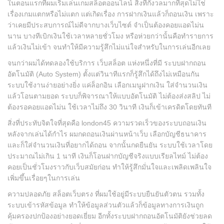
ในตอนแรกที่ผมเริ่มเล่นเกมสล็อตออนไลน์ สิ่งที่กังวลมากที่สุดไม่ใช่
เรื่องเกมแตกหรือไม่แตก แต่เกิดเรื่อง การฝากเงินแล้วก็ถอนเงิน เพราะ
ว่าเคยมีประสบการณ์ไม่ดีจากบางเว็บไซต์ จำเป็นต้องคอยแอดไม่น
นาน บางทีเบิกเงินใช้เวลาหลายชั่วโมง หรือห่วยกว่านั้นคือทำรายการ
แล้วเงินไม่เข้า จนทำให้มีความรู้สึกไม่แน่ใจสำหรับในการเล่นอีกเลย
จนกว่าผมได้ทดลองใช้บริการ เว็บสล็อต แห่งหนึ่งที่มี ระบบฝากถอน
อัตโนมัติ (Auto System) ตั้งแต่วินาทีแรกก็รู้สึกได้ถึงไม่เหมือนกัน
ระบบใช้งานง่ายอย่างยิ่ง แค่ล็อกอิน เลือกเมนูฝากเงิน ใส่จำนวนเงิน
แล้วโอนตามยอด ระบบก็พิจารณาให้แบบอัตโนมัติ ไม่ต้องส่งสลิป ไม่
ต้องรอคอยแอดไม่น ใช้เวลาไม่ถึง 30 วินาที เงินก็เข้าเครดิตโดยทันที
สิ่งที่ประทับจิตใจที่สุดคือ london45 ความรวดเร็วของระบบถอนเงิน
หลังจากเล่นได้กำไร ผมกดถอนเงินผ่านหน้าเว็บ เลือกบัญชีธนาคาร
และก็ใส่จำนวนเงินที่อยากได้ถอน จากนั้นกดยืนยัน ระบบใช้เวลาโดย
ประมาณไม่เกิน 1 นาที เงินก็โอนฝากบัญชีจริงแบบเรียลไทม์ ไม่ต้อง
คอยเป็นชั่วโมงราวกับเว็บสมัยก่อน ทำให้รู้สึกมั่นใจและเพลิดเพลินใจ
เพิ่มขึ้นเรื่อยๆในการเล่น
ความปลอดภัย สล็อตเว็บตรง ที่ผมใช้อยู่มีระบบยืนยันตัวตน รวมทั้ง
ระบบเข้ารหัสข้อมูล ทำให้ข้อมูลส่วนตัวแล้วก็ข้อมูลทางการเงินถูก
คุ้มครองปกป้องอย่างยอดเยี่ยม อีกทั้งระบบฝากถอนอัตโนมัติยังช่วยลด