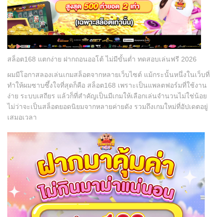
สล็อต168 แตกง่าย ฝากถอนออโต้ ไม่มีขั้นต่ำ ทดสอบเล่นฟรี 2026
ผมมีโอกาสลองเล่นเกมสล็อตจากหลายเว็บไซต์ แม้กระนั้นหนึ่งในเว็บที่
ทำให้ผมซาบซึ้งใจที่สุดก็คือ สล็อต168 เพราะเป็นแพลตฟอร์มที่ใช้งาน
ง่าย ระบบเสถียร แล้วก็ที่สำคัญเป็นมีเกมให้เลือกเล่นจำนวนไม่ใช่น้อย
ไม่ว่าจะเป็นสล็อตยอดนิยมจากหลายค่ายดัง รวมถึงเกมใหม่ที่อัปเดตอยู่
เสมอเวลา