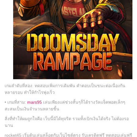
เกมลำดับที่สอง: ทดสอบเพิ่มการเดิมพัน คำตอบเป็นชนะต่อเนื่องกัน
หลายรอบ ทำให้กำไรพุ่งเร็ว
• เกมที่สาม:
mars95
เล่นเพียงแค่ช่วงสั้นๆก็ได้รางวัลแจ็คพอตเล็กๆ
สะสมเป็นเงินจำนวนหลายชิ้น
สิ่งที่ทำให้ผมถูกใจคือ เว็บนี้มิได้ทุจริต รวมทั้งเบิกเงินได้จริง ไม่ต้องรอ
นาน
rocket45 เริ่มต้นเล่นสล็อตกับเว็บไซต์ตรง รับเครดิตฟรี ทดสอบเล่นฟรี