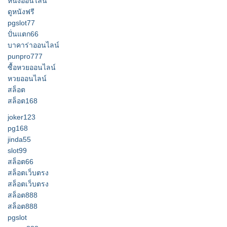
หนังออนไลน์
ดูหนังฟรี
pgslot77
ปั่นแตก66
บาคาร่าออนไลน์
punpro777
ซื้อหวยออนไลน์
หวยออนไลน์
สล็อต
สล็อต168
joker123
pg168
jinda55
slot99
สล็อต66
สล็อตเว็บตรง
สล็อตเว็บตรง
สล็อต888
สล็อต888
pgslot