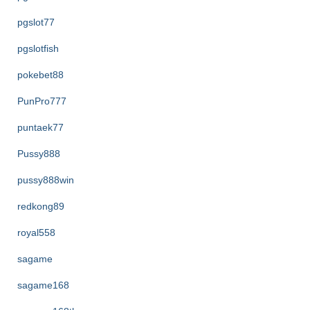
pgslot77
pgslotfish
pokebet88
PunPro777
puntaek77
Pussy888
pussy888win
redkong89
royal558
sagame
sagame168