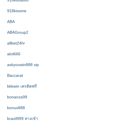
918kissauto
918kissme
ABA
ABAGroup2
allbet24hr
alot666
askyouwin888 vip
Baccarat
bkkwin เครดิตฟรี
bonanza99
bonus888
brazil999 ทางเข้า