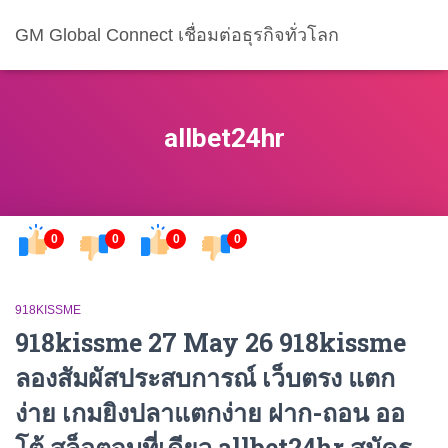
GM Global Connect เชื่อมต่อธุรกิจทั่วโลก
allbet24hr
0
0
0
0
918KISSME
918kissme 27 May 26 918kissme
ลองสัมผัสประสบการณ์ เว็บตรง แตก
ง่าย เกมยิงปลาแตกง่าย ฝาก-ถอน ออ
โต้ สล็อตจบที่เดียว allbet24hr สมัคร