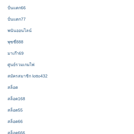
ปั่นแตก66
ปั่นแตก77
พนันออนไลน์
พุซซี่888
มาเก๊า69
ศูนย์รวมเกมไพ่
สมัครสมาชิก lotto432
สล็อต
สล็อต168
สล็อต55
สล็อต66
สล็อต666