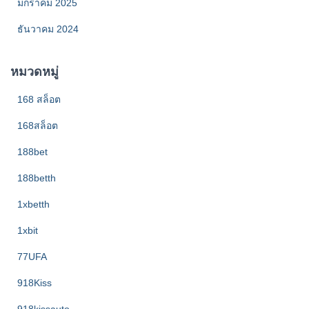
มกราคม 2025
ธันวาคม 2024
หมวดหมู่
168 สล็อต
168สล็อต
188bet
188betth
1xbetth
1xbit
77UFA
918Kiss