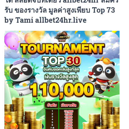
รับ ของรางวัล มูลค่าสูงเพียบ Top 73
by Tami allbet24hr.live