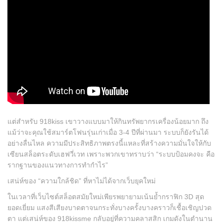
แต่สำหรับ 918kiss เขาวางแบบมาให้กินทรัพยากรเครื่องน้อยมาก ถึง
แม้ว่าจะคุณใช้สมาร์ตโฟนรุ่นเก่าเมื่อ 3-4 ปีที่ผ่านมา ระบบก็ยังรันได้
อย่างลื่นไหล ความมีประสิทธิภาพตรงนี้แหละที่สร้างความมั่นใจให้กับ
เซียนสล็อตระดับเฮฟวี่เวท เพราะพวกเขาทราบว่า “ระบบป้อมคงจะ คือ
รากฐานของแนวทางการทำกำไร”
เสน่ห์ของ “ความใกล้ชิด” ที่หาไม่ได้จากเว็บยุคใหม่
ในเวลาที่เว็บไซต์สล็อตสมัยใหม่เพียรพยายามเน้นย้ำกราฟิก 3D สุด
ยอดเยี่ยม แสงสีเสียงบาดตาจนกระทั่งบางครั้งบางคราวก็เชื้อเชิญปวด
ตา แต่เสน่ห์ของ 918kissme กลับอยู่ที่ความคลาสสิก เกมดังในตำนาน