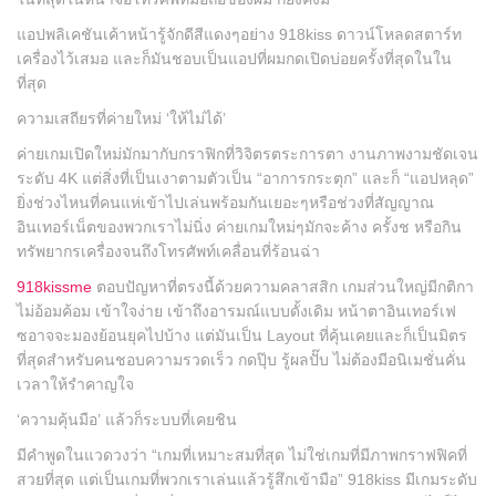
แอปพลิเคชันเค้าหน้ารู้จักดีสีแดงๆอย่าง 918kiss ดาวน์โหลดสตาร์ท
เครื่องไว้เสมอ และก็มันชอบเป็นแอปที่ผมกดเปิดบ่อยครั้งที่สุดในใน
ที่สุด
ความเสถียรที่ค่ายใหม่ ‘ให้ไม่ได้’
ค่ายเกมเปิดใหม่มักมากับกราฟิกที่วิจิตรตระการตา งานภาพงามชัดเจน
ระดับ 4K แต่สิ่งที่เป็นเงาตามตัวเป็น “อาการกระตุก” และก็ “แอปหลุด”
ยิ่งช่วงไหนที่คนแห่เข้าไปเล่นพร้อมกันเยอะๆหรือช่วงที่สัญญาณ
อินเทอร์เน็ตของพวกเราไม่นิ่ง ค่ายเกมใหม่ๆมักจะค้าง ครั้งช หรือกิน
ทรัพยากรเครื่องจนถึงโทรศัพท์เคลื่อนที่ร้อนฉ่า
918kissme
ตอบปัญหาที่ตรงนี้ด้วยความคลาสสิก เกมส่วนใหญ่มีกติกา
ไม่อ้อมค้อม เข้าใจง่าย เข้าถึงอารมณ์แบบดั้งเดิม หน้าตาอินเทอร์เฟ
ซอาจจะมองย้อนยุคไปบ้าง แต่มันเป็น Layout ที่คุ้นเคยและก็เป็นมิตร
ที่สุดสำหรับคนชอบความรวดเร็ว กดปุ๊บ รู้ผลปั๊บ ไม่ต้องมีอนิเมชั่นคั่น
เวลาให้รำคาญใจ
‘ความคุ้นมือ’ แล้วก็ระบบที่เคยชิน
มีคำพูดในแวดวงว่า “เกมที่เหมาะสมที่สุด ไม่ใช่เกมที่มีภาพกราฟฟิคที่
สวยที่สุด แต่เป็นเกมที่พวกเราเล่นแล้วรู้สึกเข้ามือ” 918kiss มีเกมระดับ