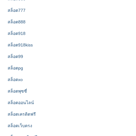
สล็อต777
สล็อต888
สล็อต918
สล็อต918kiss
สล็อต99
สล็อตpg
สล็อตxo
สล็อตพุซซี่
สล็อตออนไลน์
สล็อตเครดิตฟรี
สล็อตเว็บตรง