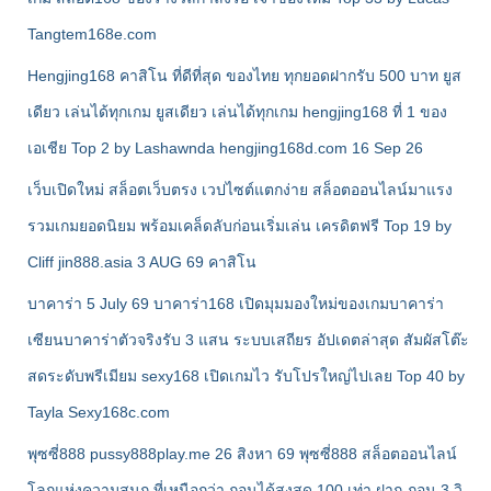
Tangtem168e.com
Hengjing168 คาสิโน ที่ดีที่สุด ของไทย ทุกยอดฝากรับ 500 บาท ยูส
เดียว เล่นได้ทุกเกม ยูสเดียว เล่นได้ทุกเกม hengjing168 ที่ 1 ของ
เอเชีย Top 2 by Lashawnda hengjing168d.com 16 Sep 26
เว็บเปิดใหม่ สล็อตเว็บตรง เวปไซต์แตกง่าย สล็อตออนไลน์มาแรง
รวมเกมยอดนิยม พร้อมเคล็ดลับก่อนเริ่มเล่น เครดิตฟรี Top 19 by
Cliff jin888.asia 3 AUG 69 คาสิโน
บาคาร่า 5 July 69 บาคาร่า168 เปิดมุมมองใหม่ของเกมบาคาร่า
เซียนบาคาร่าตัวจริงรับ 3 แสน ระบบเสถียร อัปเดตล่าสุด สัมผัสโต๊ะ
สดระดับพรีเมียม sexy168 เปิดเกมไว รับโปรใหญ่ไปเลย Top 40 by
Tayla Sexy168c.com
พุซซี่888 pussy888play.me 26 สิงหา 69 พุซซี่888 สล็อตออนไลน์
โลกแห่งความสนุก ที่เหนือกว่า ถอนได้สูงสุด 100 เท่า ฝาก-ถอน 3 วิ