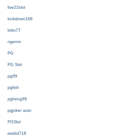
live22slot
lockdown168
lotto77
ngernn
PG
PG Slot
pg99
pgfish
pgheng99
pgjoker auto
PGSlot
pgslot718