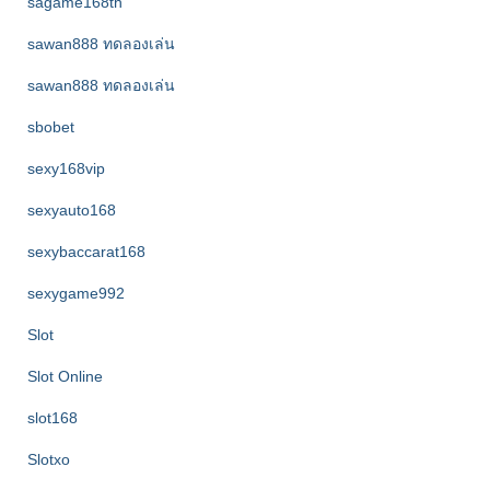
sagame168th
sawan888 ทดลองเล่น
sawan888 ทดลองเล่น
sbobet
sexy168vip
sexyauto168
sexybaccarat168
sexygame992
Slot
Slot Online
slot168
Slotxo