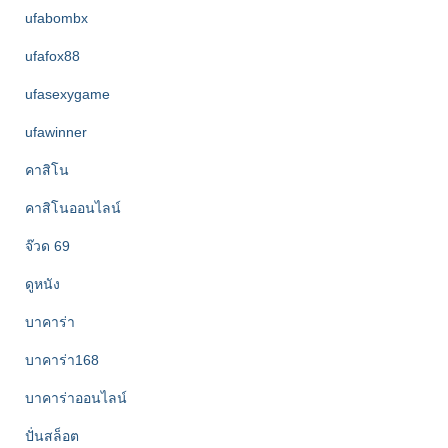
ufabombx
ufafox88
ufasexygame
ufawinner
คาสิโน
คาสิโนออนไลน์
จ๊วด 69
ดูหนัง
บาคาร่า
บาคาร่า168
บาคาร่าออนไลน์
ปั่นสล็อต