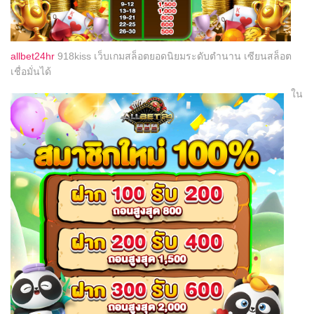
allbet24hr
918kiss เว็บเกมสล็อตยอดนิยมระดับตำนาน เซียนสล็อต
เชื่อมั่นได้
ใน