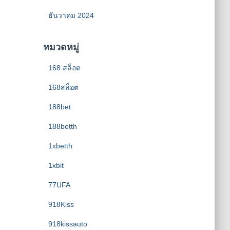
ธันวาคม 2024
หมวดหมู่
168 สล็อต
168สล็อต
188bet
188betth
1xbetth
1xbit
77UFA
918Kiss
918kissauto