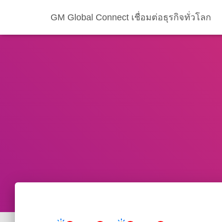
GM Global Connect เชื่อมต่อธุรกิจทั่วโลก