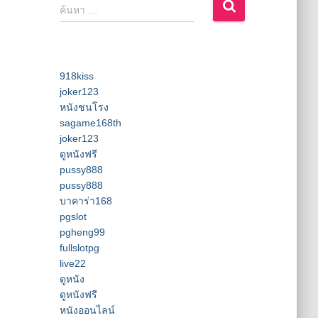
ค้
ค้นหา …
น
ห
า
สำ
918kiss
ห
joker123
รั
หนังชนโรง
บ
sagame168th
:
joker123
ดูหนังฟรี
pussy888
pussy888
บาคาร่า168
pgslot
pgheng99
fullslotpg
live22
ดูหนัง
ดูหนังฟรี
หนังออนไลน์