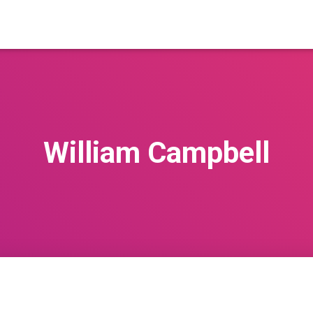
William Campbell