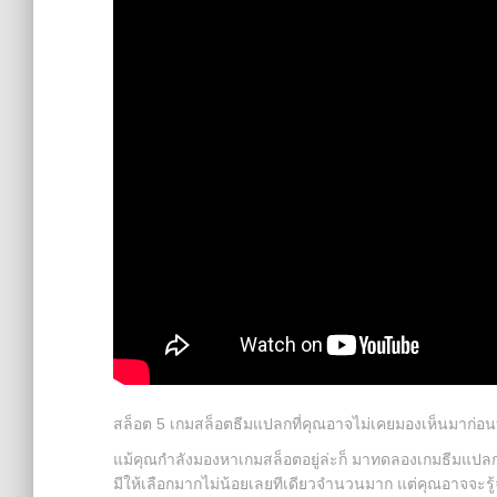
สล็อต 5 เกมสล็อตธีมแปลกที่คุณอาจไม่เคยมองเห็นมาก่อน
แม้คุณกำลังมองหาเกมสล็อตอยู่ล่ะก็ มาทดลองเกมธีมแปล
มีให้เลือกมากไม่น้อยเลยทีเดียวจำนวนมาก แต่คุณอาจจะรู้จั