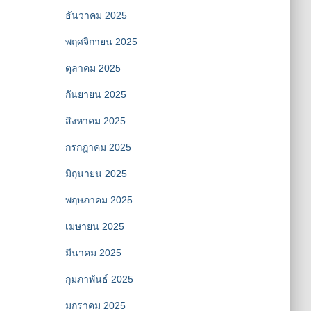
ธันวาคม 2025
พฤศจิกายน 2025
ตุลาคม 2025
กันยายน 2025
สิงหาคม 2025
กรกฎาคม 2025
มิถุนายน 2025
พฤษภาคม 2025
เมษายน 2025
มีนาคม 2025
กุมภาพันธ์ 2025
มกราคม 2025