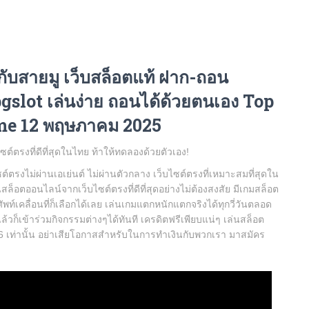
ับสายมู เว็บสล็อตแท้ ฝาก-ถอน
pgslot เล่นง่าย ถอนได้ด้วยตนเอง Top
e 12 พฤษภาคม 2025
ซต์ตรงที่ดีที่สุดในไทย ท้าให้ทดลองด้วยตัวเอง!
ตรงไม่ผ่านเอเย่นต์ ไม่ผ่านตัวกลาง เว็บไซต์ตรงที่เหมาะสมที่สุดใน
ล็อตออนไลน์จากเว็บไซต์ตรงที่ดีที่สุดอย่างไม่ต้องสงสัย มีเกมสล็อต
์เคลื่อนที่ก็เลือกได้เลย เล่นเกมแตกหนักแตกจริงได้ทุกวี่วันตลอด
้วก็เข้าร่วมกิจกรรมต่างๆได้ทันที เครดิตฟรีเพียบแน่ๆ เล่นสล็อต
456 เท่านั้น อย่าเสียโอกาสสำหรับในการทำเงินกับพวกเรา มาสมัคร