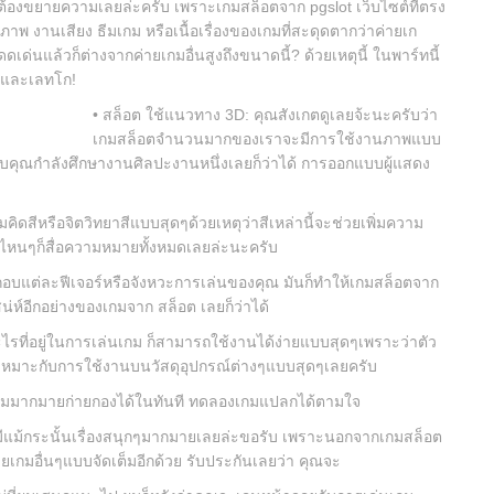
ต้องขยายความเลยล่ะครับ เพราะเกมสล็อตจาก pgslot เว็บไซต์ที่ตรง
นภาพ งานเสียง ธีมเกม หรือเนื้อเรื่องของเกมที่สะดุดตากว่าค่ายเก
่นแล้วก็ต่างจากค่ายเกมอื่นสูงถึงขนาดนี้? ด้วยเหตุนี้ ในพาร์ทนี้
มและเลทโก!
• สล็อต ใช้แนวทาง 3D: คุณสังเกตดูเลยจ้ะนะครับว่า
เกมสล็อตจำนวนมากของเราจะมีการใช้งานภาพแบบ
บคุณกำลังศึกษางานศิลปะงานหนึ่งเลยก็ว่าได้ การออกแบบผู้แสดง
คิดสีหรือจิตวิทยาสีแบบสุดๆด้วยเหตุว่าสีเหล่านี้จะช่วยเพิ่มความ
สีไหนๆก็สื่อความหมายทั้งหมดเลยล่ะนะครับ
ะกอบแต่ละฟีเจอร์หรือจังหวะการเล่นของคุณ มันก็ทำให้เกมสล็อตจาก
เสน่ห์อีกอย่างของเกมจาก สล็อต เลยก็ว่าได้
ะไรที่อยู่ในการเล่นเกม ก็สามารถใช้งานได้ง่ายแบบสุดๆเพราะว่าตัว
ป เหมาะกับการใช้งานบนวัสดุอุปกรณ์ต่างๆแบบสุดๆเลยครับ
บเกมมากมายก่ายกองได้ในทันที ทดลองเกมแปลกได้ตามใจ
มีแม้กระนั้นเรื่องสนุกๆมากมายเลยล่ะขอรับ เพราะนอกจากเกมสล็อต
ยเกมอื่นๆแบบจัดเต็มอีกด้วย รับประกันเลยว่า คุณจะ