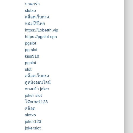
บาคาร่า
slotxo
สล็อตเว็บตรง
หนังโป๊ไทย
https://1xbetth.vip
https://pgslot.spa
pgslot
pg slot
kiss918
pgslot
slot
สล็อตเว็บตรง
ดูหนังออนไลน์
ทางเข้า joker
joker slot
โจ๊กเกอร์123
สล็อต
slotxo
joker123
jokerslot