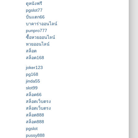
ดูหนังฟรี
pgslot77
ปั่นแตก66
บาคาร่าออนไลน์
punpro777
ซื้อหวยออนไลน์
หวยออนไลน์
สล็อต
สล็อต168
joker123
pg168
jinda55
slot99
สล็อต66
สล็อตเว็บตรง
สล็อตเว็บตรง
สล็อต888
สล็อต888
pgslot
pussy888