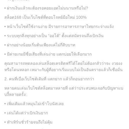
• ฝากเงินแล้วจะต้องรอคอยแอดไม่นนานหรือไม่?
สล็อต168 เป็นเว็บไซต์ที่ตอบโจทย์มือใหม่ 100%
• หน้าเว็บไซต์ใช้งานง่าย มีรายการอาหารภาษาไทยกระจ่างแจ้ง
• ระบบทุกสิ่งทุกอย่างเป็น “ออโต้” ตั้งแต่สมัครจนถึงเบิกเงิน
• ฝากอย่างน้อยเริ่มต้นเพียงแค่ไม่กี่สิบบาท
• มีค่ายเกมมีชื่อเสียงที่เล่นง่าย แตกบ่อยให้เลือกมาก
คุณสามารถทดลองเล่นสล็อตเครดิตฟรีได้โดยไม่ต้องกลัวว่าจะ งวยงง
หรือโดนหลอก เหมาะกับผู้ที่อยากเริ่มแบบไม่เป็นอันตรายแล้วก็เชื่อมั่น
2. คนที่เบื่อเว็บไซต์เดิมที่ แตกยาก แล้วก็ถอนยากกว่า
หลายคนเล่นเว็บไซต์สล็อตมาหลายที่ แต่ว่าประสบพบเจอกับปัญหาแบ
บงี้หลายครั้ง:
• เพิ่มเติมแล้วหมุนไม่เข้าโบนัสเลย
• เล่นได้แต่ว่าเบิกเงินยาก
• ทำเทิร์นชั่วร้ายจนถึงไม่คุ้ม