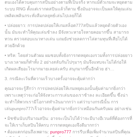
ตนเองได้ควบคุมการสปินอย่างตามที่เป็นจริง หากแม้ตัวเกมจะหยุดตาม
ระบบ RNG ตั้งแต่เรากดสปินแล้วก็ตาม ซึ่งมันอาจจะเป็นผลให้คุณเล่น
เพลิดเพลินกระทั่งลืมกลยุทธ์เล่นไปเลยก็ได้
• ปล่อยยาว: การปลดปล่อยให้เกมสล็อต777สปินแล้วหยุดด้วยตัวเอง
นั้น มันจะทำให้คุณเล่นช้าลง มีจังหวะหายใจหายคอมากขึ้น สามารถ
ทวน ตรวจสอบแนวทางเล่น แถมยังช่วยลดการไล่ตามทุนที่เสียไปได้
สวยอีกด้วย
• ทริค: โดยส่วนตัวผม ผมชอบทั้งยังการกดหยุดเองรวมทั้งการปล่อยยาว
บางเวลาผมก็ทำทั้ง 2 อย่างสลับกันไปๆมาๆ มันจึงแทบจะไม่ได้ก่อให้
เกิดผลเสียอะไรมากมายเลยล่ะครับ สนุกมากขึ้นอีกด้วย ฮ่า…
3. กรณีละเว้นที่ความเร็วบางครั้งอาจจะคุ้มค่ากว่า
คุณอาจจะรู้สึกว่า การปลดปล่อยให้เกมหยุดเองนั้นคุ้มค่ามากยิ่งกว่า
เพราะเหตุว่าจะก่อให้จังหวะการเล่นของเราช้าลง ละเอียดขึ้น ซึ่งน่า
จะทำให้พวกเรามีโอกาสทำเงินมากกว่า แต่ว่าบางกรณีนั้น การ
เล่นpunpro777เร็วอาจจะคุ้มค่ามากยิ่งกว่าเหมือนกันครับผม อย่างเช่น
• มิชชันนับปริมาณสปิน: อาจจะเป็นไปได้ว่าจะมีบางอีเวนต์ที่ต้องการที่
จะให้เราเก็บสปินให้ครบ การกดหยุดเองจึงดีมากกว่า
• ต้องแตกก่อนถึงเพดาน:
punpro777
การรีบเพื่อเพิ่มจำนวนสปินที่คุณ