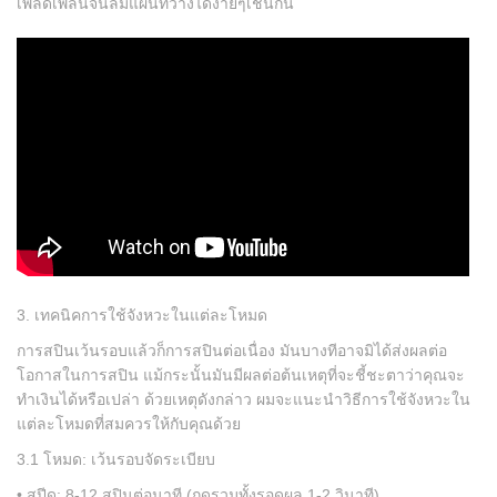
เพลิดเพลินจนลืมแผนที่วางได้ง่ายๆเช่นกัน
3. เทคนิคการใช้จังหวะในแต่ละโหมด
การสปินเว้นรอบแล้วก็การสปินต่อเนื่อง มันบางทีอาจมิได้ส่งผลต่อ
โอกาสในการสปิน แม้กระนั้นมันมีผลต่อต้นเหตุที่จะชี้ชะตาว่าคุณจะ
ทำเงินได้หรือเปล่า ด้วยเหตุดังกล่าว ผมจะแนะนำวิธีการใช้จังหวะใน
แต่ละโหมดที่สมควรให้กับคุณด้วย
3.1 โหมด: เว้นรอบจัดระเบียบ
• สปีด: 8-12 สปินต่อนาที (กดรวมทั้งรอดูผล 1-2 วินาที)