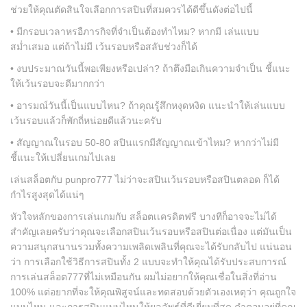
ช่วยให้คุณตัดสินใจเลือกการสปินที่สมควรได้ดีขึ้นดังต่อไปนี้
• มีกรอบเวลาหรอืภารกิจที่จำเป็นต้องทำไหม? หากมี เล่นแบบ
สม่ำเสมอ แต่ถ้าไม่มี เว้นรอบหรือสลับช่วงก็ได้
• งบประมาณวันนี้พอเพียงหรือเปล่า? ถ้าตึงมือเกินความจำเป็น ชี้แนะ
ให้เว้นรอบจะดีมากกว่า
• อารมณ์วันนี้เป็นแบบไหน? ถ้าคุณรู้สึกหงุดหงิด แนะนำให้เล่นแบบ
เว้นรอบแล้วก็พักถี่หน่อยดีแล้วนะครับ
• สัญญาณในรอบ 50-80 สปินแรกมีสัญญาณเข้าไหม? หากว่าไม่มี
ชี้แนะให้เปลี่ยนเกมไปเลย
เล่นสล็อตกับ punpro777 ไม่ว่าจะสปินเว้นรอบหรือสปินตลอด ก็ได้
กำไรสูงสุดได้แน่ๆ
หัวใจหลักของการเล่นเกมกับ สล็อตเเครดิตฟรี บางทีก็อาจจะไม่ได้
สำคัญเลยครับว่าคุณจะเลือกสปินเว้นรอบหรือสปินต่อเนื่อง แต่มันเป็น
ความสนุกสนานรวมทั้งความเพลิดเพลินที่คุณจะได้รับกลับไป แน่นอน
ว่า การเลือกใช้วิธีการสปินทั้ง 2 แบบจะทำให้คุณได้รับประสบการณ์
การเล่นสล็อต777ที่ไม่เหมือนกัน ผมไม่อยากให้คุณเชื่อในสิ่งที่อ่าน
100% แต่อยากที่จะให้คุณพิสูจน์และทดสอบด้วยตัวเองเหตุว่า คุณถูกใจ