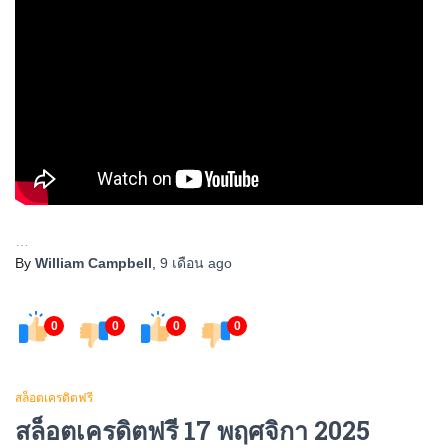
…
By
William Campbell
,
9 เดือน
ago
0
0
0
0
สล็อตเครดิตฟรี
สล็อตเครดิตฟรี 17 พฤศจิกา 2025