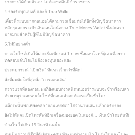
รายการได้ด้วยตัวเอง ไม่ต้องขอคืนดีข้าราชการ
4.รองรับทุกแบงค์ และก็ True Wallet
เดี๋ยวนี้ระบบฝากถอนออโต้สามารถเชื่อมต่อได้อีกทั้งบัญชีธนาคาร
หลักๆและกระเป๋าเงินออนไลน์อย่าง True Money Wallet ซึ่งสะดวก
มากมายสำหรับผู้ที่ไม่มีบัญชีธนาคาร
5.ไม่มีอย่างต่ำ
บางเว็บไซต์เปิดให้ฝากเริ่มเพียงแค่ 1 บาท ซึ่งตอบโจทย์ผู้เล่นที่อยาก
ทดสอบเล่นโดยไม่ต้องลงทุนเยอะแยะ
ประสบการณ์ “เบิกเงิน” ทีแรก เร็วกว่าที่คิด!
สิ่งที่ผมติดใจที่สุดคือ “การถอนเงิน”
คราวแรกที่ลองถอน ผมก็ยังแอบกังวลนิดหน่อยว่าระบบจะช้าหรือเปล่า
ด้วยเหตุว่าเคยพบเว็บไซต์ที่ถอนแล้วจะต้องรอเป็นชั่วโมง
แม้กระนั้นพอเพียงคลิก “ถอนเครดิต” ใส่จำนวนเงิน แล้วกดรับรอง
ยังไม่ทันจะเปิดโทรศัพท์อีกเครื่องมองยอดในแบงค์… เงินเข้าโดยทันที!
ข้างใน ไม่เกิน 15 วินาที แค่นั้น
มันเป็นความรู้สึกที่ดีเลิศนะครับ ที่ระบบทำงานเร็ว โปร่งใส และไม่จะ