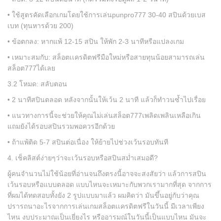
• ใช้สูตรคัดเลือกเกมโดยใช้การเล่นpunpro777 30-40 สปินด้วยเบส
เบท (ทุนหารด้วย 200)
• ข้อตกลง: หากแพ้ 12-15 สปิน ให้พัก 2-3 นาทีหรือแปลงเกม
• เหมาะสมกับ: สล็อตเเครดิตฟรีมือใหม่หรือสายทุนน้อยสามารถเล่น
สล็อต777ได้เลย
3.2 โหมด: สลับตอน
• 2 นาทีสปินตลอด หลังจากนั้นให้เว้น 2 นาที แล้วก็ทำวนซ้ำไปเรื่อย
• แนวทางการนี้จะช่วยให้คุณไม่เล่นสล็อต777เพลิดเพลินเหลือเกิน
แถมยังได้รอบสปินรวมพอควรอีกด้วย
• ถ้าแพ้ติด 5-7 สปินต่อเนื่อง ให้ย้ายไปช่วงเว้นรอบทันที
4. เช็คลิสต์ง่ายๆว่าจะเว้นรอบหรือสปินสม่ำเสมอดี?
ผู้คนจำนวนไม่ใช้น้อยที่อ่านจนถึงตรงนี้อาจจะสงสัยว่า แล้วการสปิน
เว้นรอบหรือแบบตลอด แบบไหนจะเหมาะกับพวกเรามากที่สุด จากการ
ที่ผมได้ทดสอบทั้งยัง 2 รูปแบบมาแล้ว ผมคิดว่า มันขึ้นอยู่กับว่าคุณ
ปรารถนาอะไรจากการเล่นเกมสล็อตเเครดิตฟรีในวันนี้ มีเวลาเพียง
ไหน งบประมาณเป็นเยี่ยงไร หรืออารมณ์ในวันนี้เป็นแบบไหน มันจะ