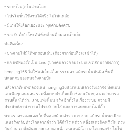
• ระบบไวสุดในสามโลก
• โปรโมชั่นใช้งานได้จริง ไม่ใช่แค่ล่อ
• มีเกมให้เลือกเยอะแยะ ทุกค่ายดังครบ
• รองรับทั้งยังโทรศัพท์เคลื่อนที่ คอม แท็บเล็ต
ข้อคิดเห็น:
• บางเกมไม่มีให้ทดสอบเล่น (ต้องฝากก่อนถึงจะเข้าได้)
• แชตซัพพอร์ตเป็น Line (บางคนอาจชอบระบบแชตสดมากยิ่งกว่า)
hengjing168 ไม่ใช่แค่เว็บสล็อตธรรมดา แม้กระนั้นมันคือ พื้นที่
ปลอดภัยของคนจริงสายปั่น
หลังจากที่ผมทดลองเล่น hengjing168 มาแบบเอาจริงเอาจัง ทั้งแบบ
เล่นชิลๆก่อนนอน รวมทั้งแบบฝ่าเต็มแม็กซ์ตอนวันหยุด ผมสามารถ
สรุปสั้นๆได้ว่า…เว็บแห่งนี้มัน จริง อีกทั้งในเรื่องระบบ ความมี
ประสิทธิภาพ ความโปร่งสบายใส และการแตกแบบไม่มีกั๊ก
พวกเราอาจเคยเจอเว็บที่หลอกด้วยคำว่า แตกง่าย แม้กระนั้นพอเพียง
เล่นจริงกลับห่างไกลจากคำว่า ได้กำไร แต่ว่า สล็อตเครดิตฟรี มัน ตรง
กันข้าม ทุกสิ่งมันถูกออกแบบมาเพื่อ คนเล่นมีโอกาสได้ถอนจริง ไม่ใช่