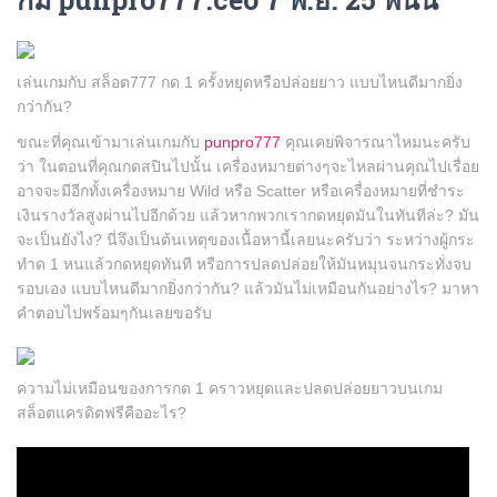
เล่นเกมกับ สล็อต777 กด 1 ครั้งหยุดหรือปล่อยยาว แบบไหนดีมากยิ่ง
กว่ากัน?
ขณะที่คุณเข้ามาเล่นเกมกับ
punpro777
คุณเคยพิจารณาไหมนะครับ
ว่า ในตอนที่คุณกดสปินไปนั้น เครื่องหมายต่างๆจะไหลผ่านคุณไปเรื่อย
อาจจะมีอีกทั้งเครื่องหมาย Wild หรือ Scatter หรือเครื่องหมายที่ชำระ
เงินรางวัลสูงผ่านไปอีกด้วย แล้วหากพวกเรากดหยุดมันในทันทีล่ะ? มัน
จะเป็นยังไง? นี่จึงเป็นต้นเหตุของเนื้อหานี้เลยนะครับว่า ระหว่างผู้กระ
ทำด 1 หนแล้วกดหยุดทันที หรือการปลดปล่อยให้มันหมุนจนกระทั่งจบ
รอบเอง แบบไหนดีมากยิ่งกว่ากัน? แล้วมันไม่เหมือนกันอย่างไร? มาหา
คำตอบไปพร้อมๆกันเลยขอรับ
ความไม่เหมือนของการกด 1 คราวหยุดและปลดปล่อยยาวบนเกม
สล็อตแครดิตฟรีคืออะไร?