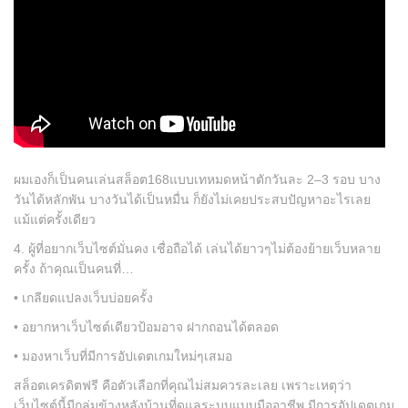
ผมเองก็เป็นคนเล่นสล็อต168แบบเทหมดหน้าตักวันละ 2–3 รอบ บาง
วันได้หลักพัน บางวันได้เป็นหมื่น ก็ยังไม่เคยประสบปัญหาอะไรเลย
แม้แต่ครั้งเดียว
4. ผู้ที่อยากเว็บไซต์มั่นคง เชื่อถือได้ เล่นได้ยาวๆไม่ต้องย้ายเว็บหลาย
ครั้ง ถ้าคุณเป็นคนที่…
• เกลียดแปลงเว็บบ่อยครั้ง
• อยากหาเว็บไซต์เดียวป้อมอาจ ฝากถอนได้ตลอด
• มองหาเว็บที่มีการอัปเดตเกมใหม่ๆเสมอ
สล็อตเครดิตฟรี คือตัวเลือกที่คุณไม่สมควรละเลย เพราะเหตุว่า
เว็บไซต์นี้มีกลุ่มข้างหลังบ้านที่ดูแลระบบแบบมืออาชีพ มีการอัปเดตเกม