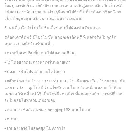
ใหม่ทุกอาทิตย์ และก็ยังมีระบบความปลอดภัยสูงแบบเดียวกับเว็บไซต์
สล็อต168ระดับสากล เอาง่ายๆคือคุณไม่จำเป็นที่จะต้องมาวิตกกังวล
เรื่องข้อมูลหลุด หรือระบบล่มระหว่างเล่นแน่ๆ
5. คนที่ถูกใจล่าโปรโมชั่นเด็ดๆแบบไม่ต้องทำเทิร์นเยอะ
สล็อตเครดิตฟรี มีโปรโมชั่น สล็อตเครดิตฟรี ที่ แจกจริง ไม่จุกจิก
เหมาะอย่างยิ่งสำหรับคนที่…
• อยากได้เครดิตเพิ่มแบบไม่ต้องปวดศีรษะ
• ไม่ได้อยากต้องการทำเทิร์นหลายเท่า
• ต้องการรับโปรแล้วถอนได้ไม่ยาก
ยกตัวอย่างเช่น โปรฝาก 50 รับ 100 / โปรคืนยอดเสีย / โปรสะสมแต้ม
แลกรางวัล – ทุกโปรมีเงื่อนไขชัดเจน ไม่ปกปิดเสมือนหลายเว็บที่ผม
เคยเจอ ให้ สล็อต168 เป็นอีกหนึ่งตัวเลือกที่คุณลองแล้ว…บางทีก็อาจ
จะไม่กลับไปหาเว็บเดิมอีกเลย
จุดเด่น vs ข้อสังเกตของ hengjing168 แบบไม่อวย
จุดเด่น:
• เว็บตรงจริง ไม่ล็อคยูส ไม่หักกำไร